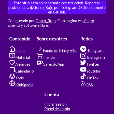
Este sitió esta en constante construcción. Reportar
problemas a
@Gorro_Rojo
por Telegram. O directamente
en
GitHub
.
Codigueado por
Gorro_Rojo
. Esta página es
código
abierto
y software libre.
Contenido
Sobre nosotres
Redes
Inicio
Fondo de Kinky Vibe
Telegram
Material
Tienda
Instagram
Amigues
CafecitoApp
Twitter
Calendario
Youtube
Todo
TikTok
Kinkipedia
RSS
Cuenta
Iniciar sesión
Panel de admin