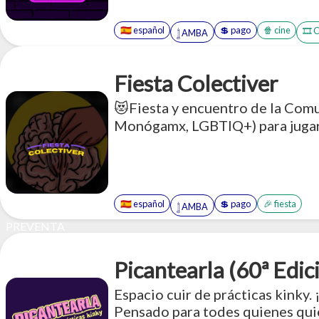
🇪🇸 español
💲 pago
🍿 cine
🎞️ 
𓉶 AMBA
Fiesta Colectiver
😻Fiesta y encuentro de la Com
Monógamx, LGBTIQ+) para jugar
🇪🇸 español
💲 pago
🎉 fiesta
𓉶 AMBA
PREVENTA
Picantearla (60ª Edic
Espacio cuir de prácticas kink
Pensado para todes quienes quie