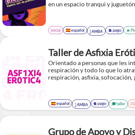
en un espacio tranqui y juguetó
inicial
🇪🇸 español
💲 pago
🔥 Pi
𓉶 AMBA
Taller de Asfixia Erót
Orientado a personas que les inte
respiración y todo lo que lo atr
respiración, asfixia, sofocación,
🇪🇸 español
💲 pago
🎓 taller
😶‍
𓉶 AMBA
PRE-VENTA
Grupo de Apoyo y Dis