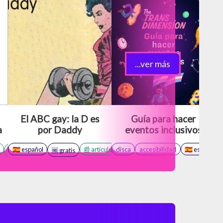
...ver más
El ABC gay: la D es
Guía para hacer
a
por Daddy
eventos inclusivos
🇪🇸 español
seguridad
📰 artículo
🤝 negociación
disca
🛜 online
accesibilidad
salud
🇪🇸 español
👨‍👧 ddlg
t
📥 descargable
❤️ BDSM
🆓 gratis