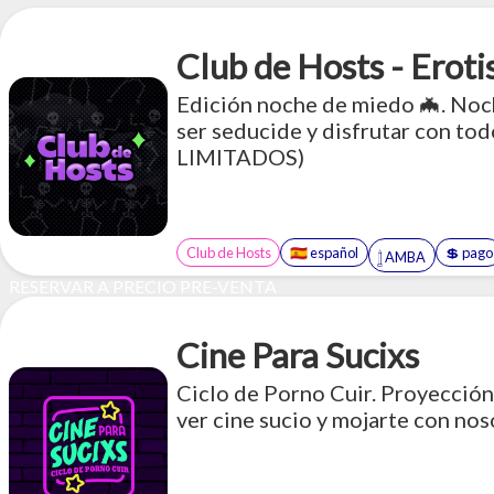
Club de Hosts - Eroti
Edición noche de miedo 🦇. Noch
ser seducide y disfrutar con to
LIMITADOS)
Club de Hosts
🇪🇸 español
💲 pago
𓉶 AMBA
RESERVAR A PRECIO PRE-VENTA
Cine Para Sucixs
Ciclo de Porno Cuir. Proyección
ver cine sucio y mojarte con nos