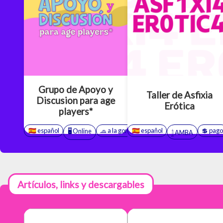
Grupo de Apoyo y
Taller de Asfixia
Discusion para age
Erótica
players*
🇪🇸 español
🧢 a la gorra
🇪🇸 español
💲 pag
🍭 e
🖥️ Online
🫂 grupo
❤️ BDSM
𓉶 AMBA
Artículos, links y descargables