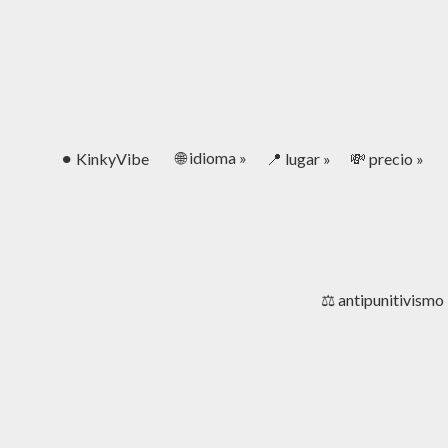
🌐 idioma »
⚫︎ KinkyVibe
📍 lugar »
💸 precio »
⚖️ antipunitivismo