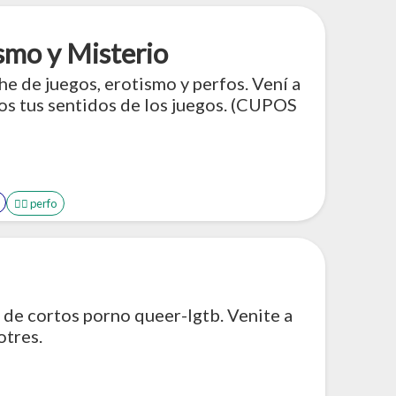
smo y Misterio
e de juegos, erotismo y perfos. Vení a
dos tus sentidos de los juegos. (CUPOS
🤹‍♂️ perfo
 de cortos porno queer-lgtb. Venite a
otres.