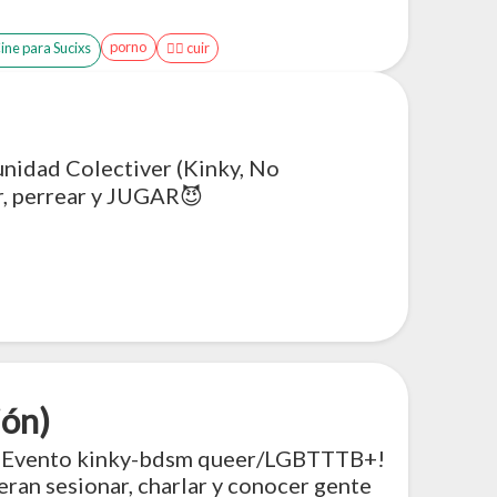
porno
Cine para Sucixs
🏳️‍🌈 cuir
unidad Colectiver (Kinky, No
, perrear y JUGAR😈
ión)
y. ¡Evento kinky-bdsm queer/LGBTTTB+!
ran sesionar, charlar y conocer gente