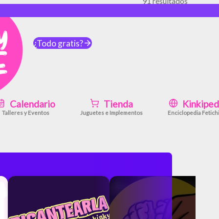
91 resultados
o
-
2024-04-25
¿Todo gratis?
Calendario
Tienda
Kinkiped
Talleres y Eventos
Juguetes e Implementos
Enciclopedia Fetich