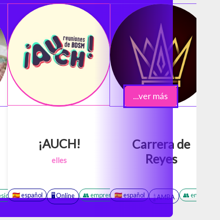
...ver más
¡AUCH!
Carrera de
Reyes
elles
🇪🇸 español
👥 emprendimiento
🇪🇸 español
👥 comunidad
👥 emprendi

esional
👩‍🏫 clases
🖥️ Online
❤️ BDSM
𓉶 AMBA