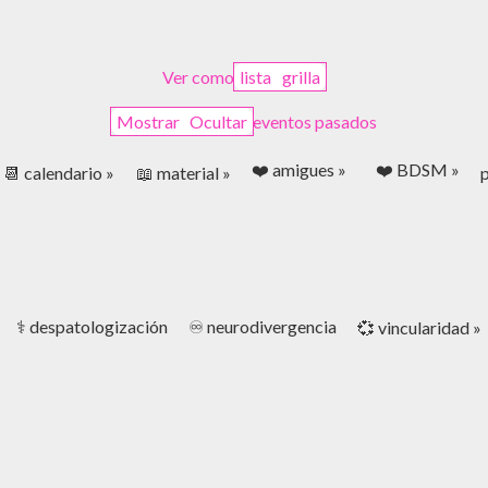
Ver como
lista
grilla
Mostrar
Ocultar
eventos pasados
❤️ amigues »
❤️ BDSM »
📆 calendario »
📖 material »
p
⚕️ despatologización
♾️ neurodivergencia
💞 vincularidad »