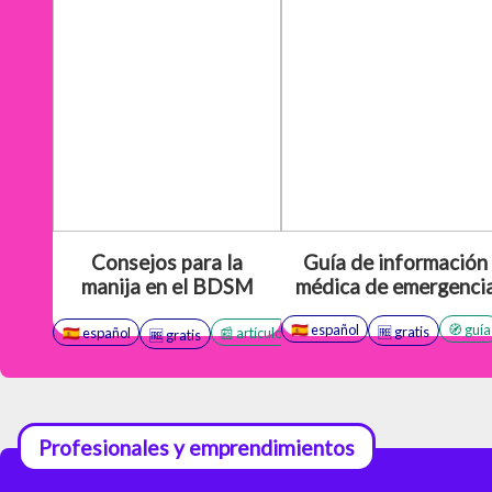
Consejos para la
Guía de información
manija en el BDSM
médica de emergenci
🇪🇸 español
🧭 guía
🆓 gratis
🇪🇸 español
📰 artículo
🛜 online
🧭 guía
😭 caída
🆓 gratis
Profesionales y emprendimientos