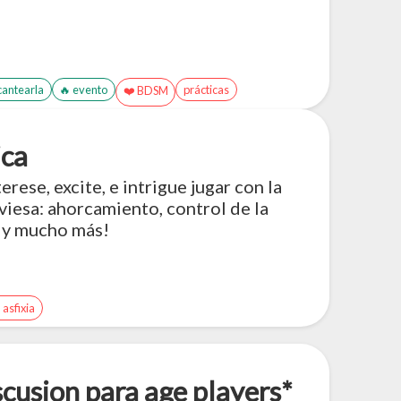
n
cantearla
🔥 evento
prácticas
❤️ BDSM
ica
rese, excite, e intrigue jugar con la
aviesa: ahorcamiento, control de la
 ¡y mucho más!
🌫️ asfixia
cusion para age players*