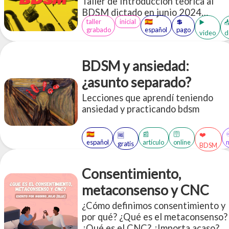
Taller de Introducción teórica al
BDSM dictado en junio 2024
taller
inicial
🇪🇸
💲
(duración total: 3 horas 12
▶️

grabado
español
pago
video
d
minutos). Diapositivas de la
presentación sobre qué es una
negociación y cómo es el armado de
BDSM y ansiedad:
una escena. Acceso a más de 30
PDFs en inglés y español sobre
¿asunto separado?
BDSM
Lecciones que aprendí teniendo
ansiedad y practicando bdsm
🇪🇸
📰
🛜
❤️
🆓
español
artículo
online
gratis
BDSM
Consentimiento,
metaconsenso y CNC
¿Cómo definimos consentimiento y
por qué? ¿Qué es el metaconsenso?
¿Qué es el CNC? ¿Importa acaso?