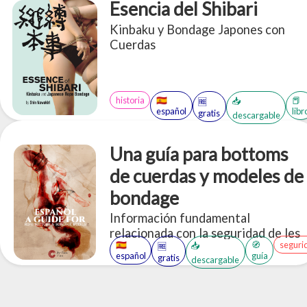
Esencia del Shibari
Kinbaku y Bondage Japones con
Cuerdas
historia
🇪🇸
📕
📥
🆓
español
libr
gratis
descargable
Una guía para bottoms
de cuerdas y modeles de
bondage
Información fundamental
relacionada con la seguridad de les
🇪🇸
🧭
seguri
📥
🆓
modeles de bondage para permiter
español
guía
gratis
descargable
tanto a atadores como a modelos
tomar decisiones fundamentadas y
educar a aquellas personas aque