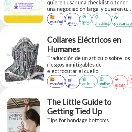
quieren usar una checklist o tener
una negociación larga, y quieren un
modelo pre-hecho para establecer
🇪🇸
🧭
📋
📥
🆓
gustos, necesidades, intenciones,
español
guía
gratis
checklist
descargab
preferencias, límites, entre otros.
Collares Eléctricos en
Humanes
Traducción de un artículo sobre los
riesgos inmitigables de
electrocutar el cuello.
🇪🇸
📰
🛜
❤️
🆓
español
artículo
online
gratis
BDSM
The Little Guide to
Getting Tied Up
Tips for bondage bottoms.