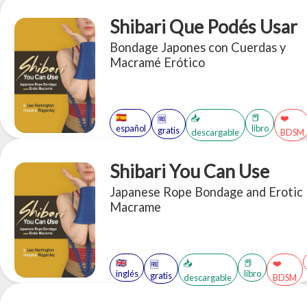
Shibari Que Podés Usar
Bondage Japones con Cuerdas y
Macramé Erótico
🇪🇸
📕
📥
❤️
🆓
español
libro
gratis
descargable
BDSM
Shibari You Can Use
Japanese Rope Bondage and Erotic
Macrame
🇬🇧
📕
📥
❤️
🆓
inglés
libro
gratis
descargable
BDSM