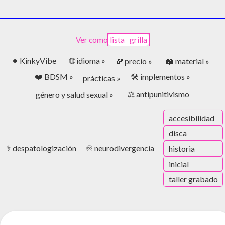
Ver como
lista
grilla
🌐 idioma »
⚫︎ KinkyVibe
💸 precio »
📖 material »
❤️ BDSM »
🛠️ implementos »
prácticas »
⚖️ antipunitivismo
género y salud sexual »
accesibilidad
disca
⚕️ despatologización
♾️ neurodivergencia
historia
inicial
taller grabado