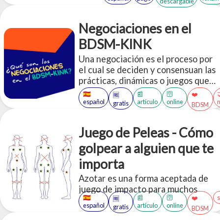
descargable
Negociaciones en el
BDSM-KINK
Una negociación es el proceso por
el cual se deciden y consensuan las
prácticas, dinámicas o juegos que
dos o más personas van a realizar
🇪🇸
📰
🛜
❤️
🆓
dentro de un contexto BDSM.
español
artículo
online
gratis
BDSM
Juego de Peleas - Cómo
golpear a alguien que te
importa
Azotar es una forma aceptada de
juego de impacto para muchos
🇪🇸
📰
🛜
❤️
🆓
pervertidos, pero el juego corporal
español
artículo
online
gratis
BDSM
rudo puede hacer que incluso los