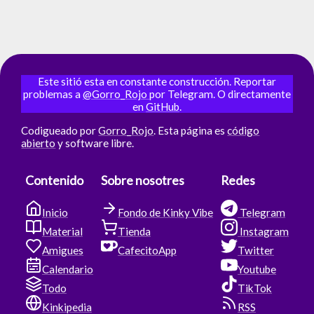
inician su camino con las cuerdas.
Este sitió esta en constante construcción. Reportar
problemas a
@Gorro_Rojo
por Telegram. O directamente
en
GitHub
.
Codigueado por
Gorro_Rojo
. Esta página es
código
abierto
y software libre.
Contenido
Sobre nosotres
Redes
Inicio
Fondo de Kinky Vibe
Telegram
Material
Tienda
Instagram
Amigues
CafecitoApp
Twitter
Calendario
Youtube
Todo
TikTok
Kinkipedia
RSS