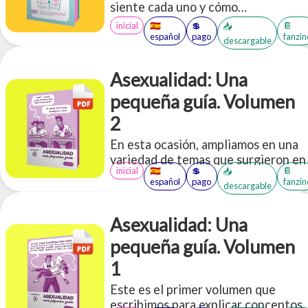
siente cada uno y cómo
adminsitrarlas.
inicial
🇪🇸
💲
📔
📥
español
pago
fanzin
descargable
Asexualidad: Una
pequeña guía. Volumen
2
En esta ocasión, ampliamos en una
variedad de temas que surgieron en
inicial
🇪🇸
💲
📔
📥
base al primer volumen, pero
español
pago
fanzin
descargable
optamos por un formato de
preguntas frecuentes para cubrir
más información.
Asexualidad: Una
pequeña guía. Volumen
1
Este es el primer volumen que
escribimos para explicar conceptos