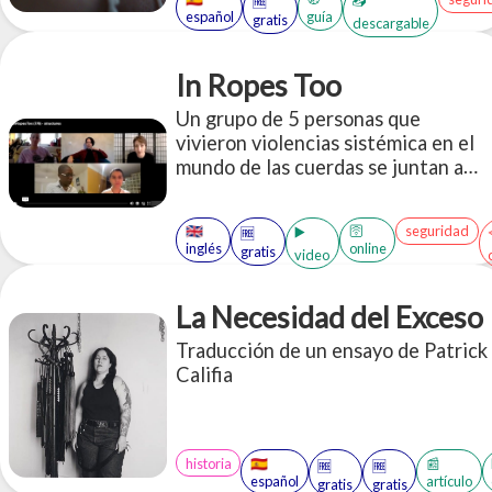
📥
🆓
español
guía
gratis
descargable
In Ropes Too
Un grupo de 5 personas que
vivieron violencias sistémica en el
mundo de las cuerdas se juntan a
contar sus historias. La propuesta
es antipunitivista, no utiliza
🇬🇧
🛜
seguridad
▶️
🆓
nombres y propone pensar las
inglés
online
gratis
video
interseccionalidades y formas de
cuidado que harían falta en la
comunidad
La Necesidad del Exceso
Traducción de un ensayo de Patrick
Califia
historia
🇪🇸
📰
🆓
🆓
español
artículo
gratis
gratis