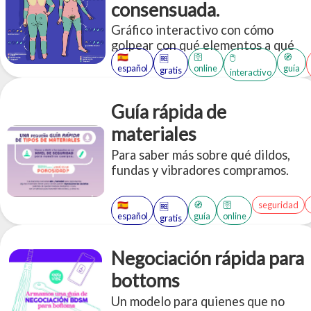
consensuada.
Gráfico interactivo con cómo
golpear con qué elementos a qué
🇪🇸
🛜
🧭
🖱️
🆓
partes del cuerpo, de forma
español
online
guía
gratis
interactivo
consensuada.
Guía rápida de
materiales
Para saber más sobre qué dildos,
fundas y vibradores compramos.
🇪🇸
🧭
🛜
seguridad
🆓
español
guía
online
gratis
Negociación rápida para
bottoms
Un modelo para quienes que no