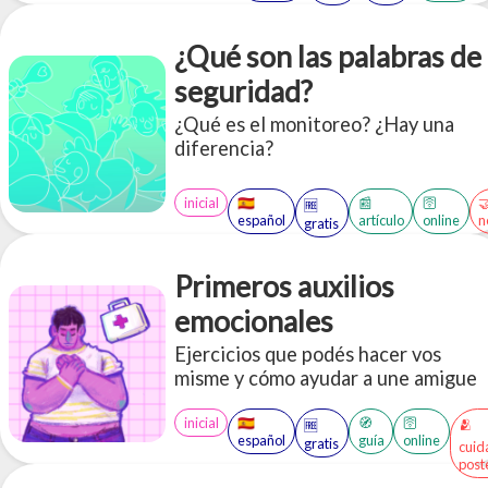
¿Qué son las palabras de
seguridad?
¿Qué es el monitoreo? ¿Hay una
diferencia?
inicial
🇪🇸
📰
🛜

🆓
español
artículo
online
n
gratis
Primeros auxilios
emocionales
Ejercicios que podés hacer vos
misme y cómo ayudar a une amigue
inicial
🇪🇸
🧭
🛜
🫂
🆓
español
guía
online
gratis
cuid
post