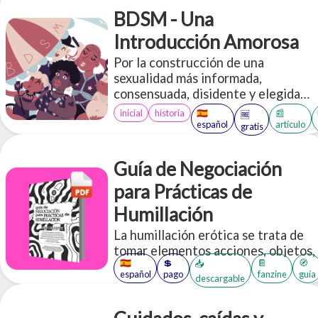
BDSM - Una
Introducción Amorosa
Por la construcción de una
sexualidad más informada,
consensuada, disidente y elegida
libremente
inicial
historia
🇪🇸
📰
🆓
español
artículo
gratis
Guía de Negociación
para Prácticas de
Humillación
La humillación erótica se trata de
tomar elementos acciones, objetos,
🇪🇸
💲
📔
🧭
📥
palabras que en el “mundo exterior”
español
pago
fanzine
guía
descargable
(subjetivo de cada persona) nos
parecerían “humillantes” y re-
contextualziarlas eróticamente a