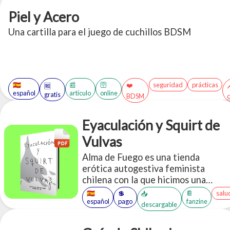
jugadores experimentados se
estremezcan.
Piel y Acero
Una cartilla para el juego de cuchillos BDSM
🇪🇸
📰
🛜
seguridad
prácticas
❤️

🆓
español
artículo
online
gratis
BDSM
c
Eyaculación y Squirt de
Vulvas
Alma de Fuego es una tienda
erótica autogestiva feminista
chilena con la que hicimos una
alianza.
🇪🇸
💲
📔
salu
📥
español
pago
fanzine
descargable