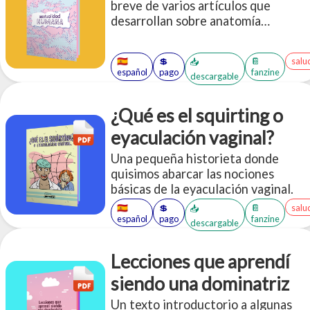
breve de varios artículos que
desarrollan sobre anatomía
vulvovaginal, pH, el humen, y la
exploración y deconstrucción de las
🇪🇸
💲
📔
salu
📥
bases de la excitación y el deseo
español
pago
fanzine
descargable
sexual.
¿Qué es el squirting o
eyaculación vaginal?
Una pequeña historieta donde
quisimos abarcar las nociones
básicas de la eyaculación vaginal.
🇪🇸
💲
📔
salu
📥
español
pago
fanzine
descargable
Lecciones que aprendí
siendo una dominatriz
Un texto introductorio a algunas