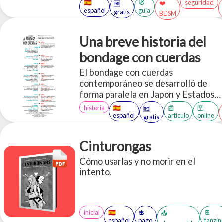
🇪🇸
🧭
seguridad
❤️
🆓
riesgo asumido el cual debe ser
español
guía
gratis
BDSM
comunicado y entendido entre las
partes. Una forma de evitar daños
en las personas es estar preparados
Una breve historia del
y tratar de disminuir esos riesgos.
bondage con cuerdas
El bondage con cuerdas
contemporáneo se desarrolló de
forma paralela en Japón y Estados
Unidos a principios del siglo XX.
historia
🇪🇸
📰
🛜
🆓
español
artículo
online
gratis
Cinturongas
Cómo usarlas y no morir en el
intento.
inicial
🇪🇸
💲
📔
📥
español
pago
fanzin