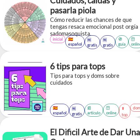
Cuidados, caídas y
través de un lente de apreciación,
pasarla piola
cuidado, aceptación y disfrute.
Cómo reducir las chances de que
tengas resaca emocional post orgía
sadomasoquista.
inicial
🇪🇸
🧭
🛜
🆓
🆓
español
guía
onlin
gratis
gratis
6 tips para tops
Tips para tops y doms sobre
cuidados
🇪🇸
📰
🛜
dom
⬆️
🆓
español
artículo
online
gratis
top
El Dificil Arte de Dar Una