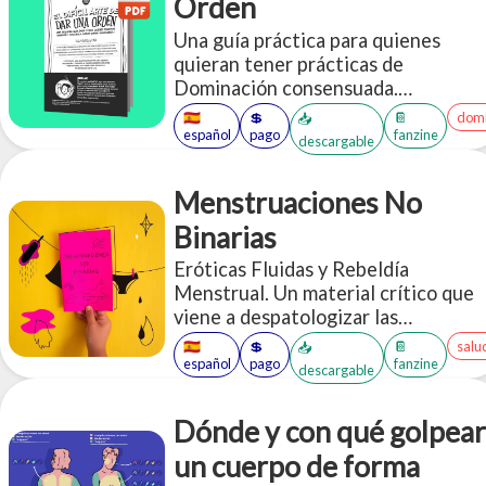
Orden
Una guía práctica para quienes
quieran tener prácticas de
Dominación consensuada.
Compilamos múltiples ideas y
🇪🇸
💲
📔
domi
📥
aplicaciones de ejemplo a la hora de
español
pago
fanzine
descargable
"dar órdenes".
Menstruaciones No
Binarias
Eróticas Fluidas y Rebeldía
Menstrual. Un material crítico que
viene a despatologizar las
experiencias menstruantes,
🇪🇸
💲
📔
salu
📥
destinado a quien quiera saber más
español
pago
fanzine
descargable
sobre este proceso, derribando
mitos y estereotipos ridiculos.
Dónde y con qué golpear
un cuerpo de forma