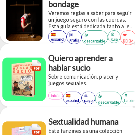
bondage
Veremos reglas a saber para seguir
un juego seguro con las cuerdas.
Esta guía está dedicada tanto a le
atadore como a la persona atada, ya
🇪🇸
🧭
📥
❤️
🆓
que el conocimiento, la conciencia y
español
guía
gratis
descargable
BDSM
la comunicación son esenciales para
ambes.
Quiero aprender a
hablar sucio
Sobre comunicación, placer y
juegos sexuales.
inicial
🇪🇸
💲
📔
📥
español
pago
fanzin
descargable
Sextualidad humana
Este fanzines es una colección