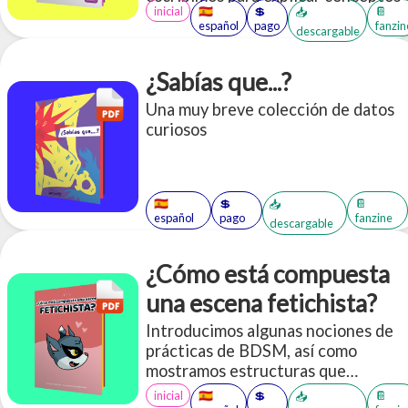
inicial
🇪🇸
💲
📔
📥
introductorios respecto a la
español
pago
fanzin
descargable
asexualidad, una orientación más
dentro del bello arcoiris de la
sexualidad
¿Sabías que...?
Una muy breve colección de datos
curiosos
🇪🇸
💲
📔
📥
español
pago
fanzine
descargable
¿Cómo está compuesta
una escena fetichista?
Introducimos algunas nociones de
prácticas de BDSM, así como
mostramos estructuras que
podemos usar para jugar. Con
inicial
🇪🇸
💲
📔
📥