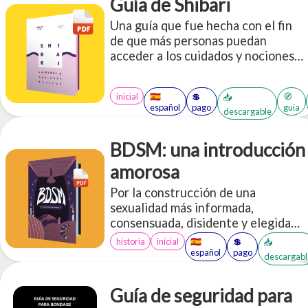
Guía de Shibari
Una guía que fue hecha con el fin
de que más personas puedan
acceder a los cuidados y nociones
básicas de las prácticas de
restricción de cuerdas.
inicial
🇪🇸
💲
🧭
📥
español
pago
guía
descargable
BDSM: una introducción
amorosa
Por la construcción de una
sexualidad más informada,
consensuada, disidente y elegida
libremente. Versión ilustrada.
historia
inicial
🇪🇸
💲
📥
español
pago
descargabl
Guía de seguridad para