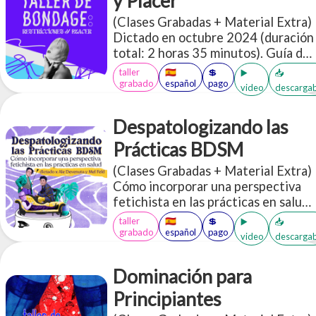
y Placer
de recursos y guia. Ojalá este
(Clases Grabadas + Material Extra)
fanzine ayude.
Dictado en octubre 2024 (duración
total: 2 horas 35 minutos). Guía de
seguridad para bondage inicial
taller
🇪🇸
💲
▶️
📥
Acceso a más de 30 PDFs en inglés
grabado
español
pago
video
descargab
y español sobre BDSM
Despatologizando las
Prácticas BDSM
(Clases Grabadas + Material Extra)
Cómo incorporar una perspectiva
fetichista en las prácticas en salud.
Es un espacio donde vamos a
taller
🇪🇸
💲
▶️
📥
socializar muchas herramientas que
grabado
español
pago
video
descargab
te permitan incorporar o
profundizar una perspectiva de
Dominación para
diversidad erótica, más
específicamente desde los aportes
Principiantes
de los colectivos kinky/BDSM, en