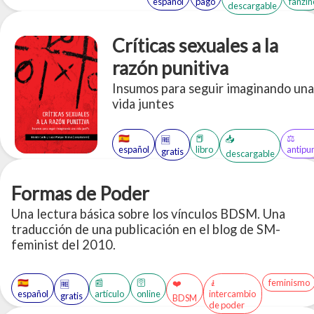
énfasis en la comunicación activa,
español
pago
fanzin
descargable
el consentimiento y el cuidado.
Críticas sexuales a la
razón punitiva
Insumos para seguir imaginando una
vida juntes
🇪🇸
📕
⚖️
📥
🆓
español
libro
antipu
gratis
descargable
Formas de Poder
Una lectura básica sobre los vínculos BDSM. Una
traducción de una publicación en el blog de SM-
feminist del 2010.
🇪🇸
📰
🛜
🧎
feminismo
❤️
🆓
español
artículo
online
intercambio
gratis
BDSM
de poder