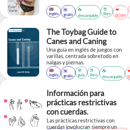
🇬🇧
📕
📥
❤️
🆓
inglés
libro
gratis
descargable
BDSM
The Toybag Guide to
Canes and Caning
Una guía en inglés de juegos con
varillas, centrada sobretodo en
nalgas y piernas.
🇬🇧
🧭
📕
📥
❤
🆓
inglés
guía
libro
gratis
descargable
Información para
prácticas restrictivas
con cuerdas.
Las prácticas restrictivas con
cuerdas involucran siempre un