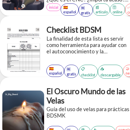
¿Es todo lo mismo? ¿Es el
inicial
🇪🇸
📰
🛜
🆓
consentimiento una obsesión con
español
artículo
online
c
gratis
hacer un montón de preguntas todo
el tiempo? ¿Cómo está el tiempo
Checklist BDSM
hoy? ¿Qué hora es?
La finalidad de esta lista es servir
como herramienta para ayudar con
el autoconocimiento y la
comunicación. Puede ser
especialmente útil a la hora de
🇪🇸
🤝
📋
📥
🆓
negociar, y con nuevas relaciones.
español
ne
gratis
checklist
descargable
El Oscuro Mundo de las
Velas
Guía del uso de velas para prácticas
BDSMK
🇪🇸
🧭
seguri