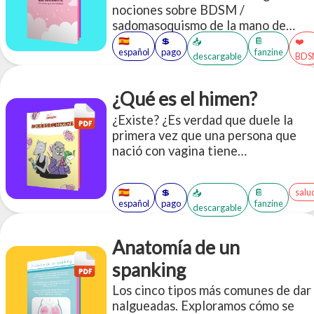
nociones sobre BDSM /
sadomasoquismo de la mano de
Mitsu Mark, una conocida
🇪🇸
💲
📔
📥
❤️
español
pago
fanzine
Dominatriz.
descargable
BDS
¿Qué es el himen?
¿Existe? ¿Es verdad que duele la
primera vez que una persona que
nació con vagina tiene
penetración?
🇪🇸
💲
📔
salu
📥
español
pago
fanzine
descargable
Anatomía de un
spanking
Los cinco tipos más comunes de dar
nalgueadas. Exploramos cómo se