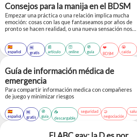
Consejos para la manija en el BDSM
Empezar una práctica o una relación implica mucha
emoción: cosas con las que fantaseamos por años de
pronto se hacen realidad, o una nueva sensación nos
llama la atención lo suficiente como para dejarnos
maquinando por semanas. Por esto quería dejar un
🇪🇸
📰
🛜
🧭
😭
❤️
🆓
breve texto con ideas, cosas para pensar y tips de
español
artículo
online
guía
caída
gratis
BDSM
cómo afrontarlo.
Guía de información médica de
emergencia
Para compartir información medica con compañeres
de juego y minimizar riesgos
🇪🇸
🧭
seguridad
🤝
sal
📥
🆓
español
guía
negociación
gratis
descargable
El ABC gay: la D es por