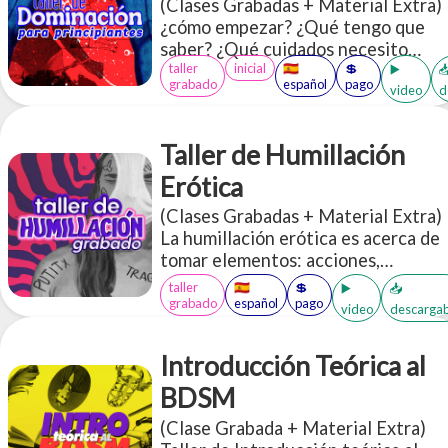
(Clases Grabadas + Material Extra)
las prácticas relacionadas con la
¿cómo empezar? ¿Qué tengo que
salud
saber? ¿Qué cuidados necesito
taller
inicial
🇪🇸
💲
tener en cuenta? ¿Qué
▶️

grabado
español
pago
video
d
terminología tengo que saber?
¿cómo encuentro qué tipo de Dom*
soy? ¿Qué prácticas existen?
Taller de Humillación
¿Cómo tengo una dinámica? ¿Qué
tipo de sumis* hay?
Erótica
(Clases Grabadas + Material Extra)
La humillación erótica es acerca de
tomar elementos: acciones,
objetos, palabras que en el "mundo
taller
🇪🇸
💲
▶️
📥
exterior" subjetivo de cada persona
grabado
español
pago
video
descargab
nos parecerían "humillantes" y re
contextualizarlas en un espacio
Introducción Teórica al
erótico a través de un lente de
apreciación, cuidado, aceptación y
BDSM
disfrute <3
(Clase Grabada + Material Extra)