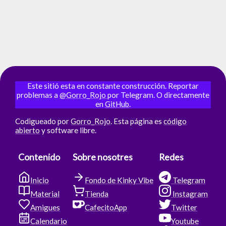
Este sitió esta en constante construcción. Reportar
problemas a
@Gorro_Rojo
por Telegram. O directamente
en
GitHub
.
Codigueado por
Gorro_Rojo
. Esta página es
código
abierto
y software libre.
Contenido
Sobre nosotres
Redes
Inicio
Fondo de Kinky Vibe
Telegram
Material
Tienda
Instagram
Amigues
CafecitoApp
Twitter
Calendario
Youtube