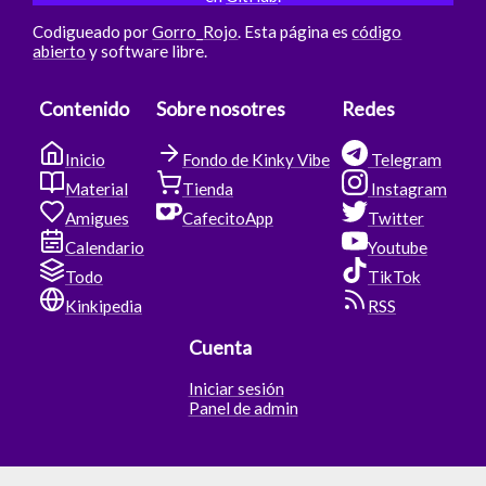
Codigueado por
Gorro_Rojo
. Esta página es
código
abierto
y software libre.
Contenido
Sobre nosotres
Redes
Inicio
Fondo de Kinky Vibe
Telegram
Material
Tienda
Instagram
Amigues
CafecitoApp
Twitter
Calendario
Youtube
Todo
TikTok
Kinkipedia
RSS
Cuenta
Iniciar sesión
Panel de admin