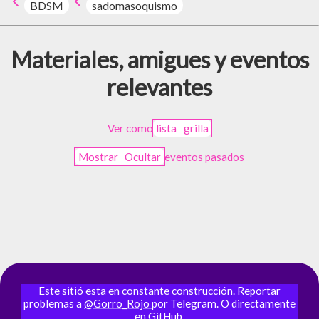
BDSM
sadomasoquismo
Materiales, amigues y eventos
relevantes
Ver como
lista
grilla
Mostrar
Ocultar
eventos pasados
Este sitió esta en constante construcción. Reportar
problemas a
@Gorro_Rojo
por Telegram. O directamente
en
GitHub
.