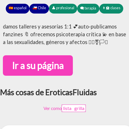
🇪🇸 español
🇨🇱 Chile
👤 profesional
👩‍🏫 clases
🗨️ terapia
damos talleres y asesorías 1:1 💕auto-publicamos
fanzines 🔖 ofrecemos psicoterapia crítica 💫 en base
a las sexualidades, géneros y afectos 🏳️‍🌈⚧️🏳️‍⚧️
Ir a su página
Más cosas de EroticasFluidas
Ver como
lista
grilla