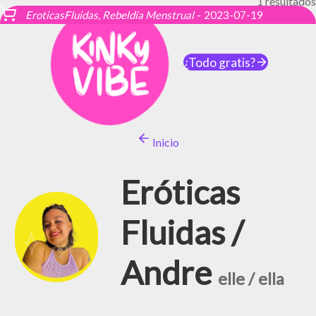
1 resultados
EroticasFluidas, Rebeldía Menstrual
-
2023-07-19
¿Todo gratis?
Inicio
Eróticas
Fluidas /
Andre
elle / ella