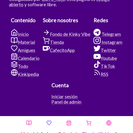
abierto
y software libre.
Contenido
Sobre nosotres
Redes
Inicio
Fondo de Kinky Vibe
Telegram
Material
Tienda
Instagram
Amigues
CafecitoApp
Twitter
Calendario
Youtube
Todo
TikTok
Kinkipedia
RSS
Cuenta
Iniciar sesión
Panel de admin