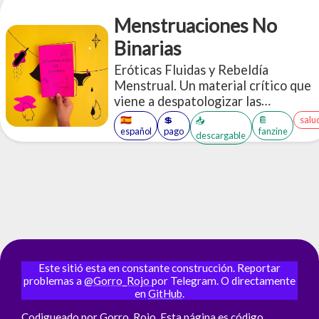
Menstruaciones No
Binarias
Eróticas Fluidas y Rebeldía
Menstrual. Un material crítico que
viene a despatologizar las
experiencias menstruantes,
🇪🇸
💲
📔
salu
📥
destinado a quien quiera saber más
español
pago
fanzine
descargable
sobre este proceso, derribando
mitos y estereotipos ridiculos.
Este sitió esta en constante construcción. Reportar
problemas a
@Gorro_Rojo
por Telegram. O directamente
en
GitHub
.
Codigueado por
Gorro_Rojo
. Esta página es
código