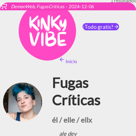
1 resultados
DemonWeb, FugasCriticas
-
2024-12-06
¿Todo gratis?
Inicio
Fugas
Críticas
él / elle / ellx
ale dev