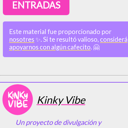
ENTRADAS
Este material fue proporcionado por
nosotres
✨. Si te resultó valioso,
considerá
apoyarnos con algún cafecito
. 🤗
Kinky Vibe
Un proyecto de divulgación y