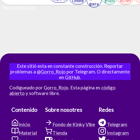
Online
grupo
BDSM
gorra
INSCRIPCIÓN
Este sitió esta en constante construcción. Reportar
problemas a
@Gorro_Rojo
por Telegram. O directamente
en
GitHub
.
Codigueado por
Gorro_Rojo
. Esta página es
código
abierto
y software libre.
Contenido
Sobre nosotres
Redes
Inicio
Fondo de Kinky Vibe
Telegram
Material
Tienda
Instagram