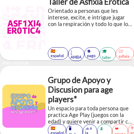
Taller de Asfixia Erótica
Orientado a personas que les
interese, excite, e intrigue jugar
con la respiración y todo lo que lo
atraviesa: ahorcamiento, control de
la respiración, asfixia, sofocación, ¡y
mucho más!
🇪🇸
💲
🎓
😶‍🌫️
𓉶
español
pago
asfixia
AMBA
taller
PRE-VENTA
Grupo de Apoyo y
Discusion para age
players*
Un espacio para toda persona que
practica Age Play (juegos con la
edad) y quiere venir a compartir con
otres sobre estas vivencias.
🇪🇸
🧢 a

🖥️
🫂
❤️
español
la
e