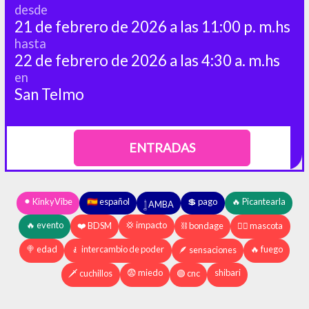
desde
21 de febrero de 2026 a las 11:00 p. m.hs
hasta
22 de febrero de 2026 a las 4:30 a. m.hs
en
San Telmo
ENTRADAS
⚫︎ KinkyVibe
🇪🇸 español
💲 pago
🔥 Picantearla
𓉶 AMBA
🔥 evento
💢 impacto
❤️ BDSM
⛓️ bondage
🐕‍🦺 mascota
🍭 edad
🧎 intercambio de poder
🔥 fuego
🪶 sensaciones
😨 miedo
shibari
🗡️ cuchillos
🟢 cnc