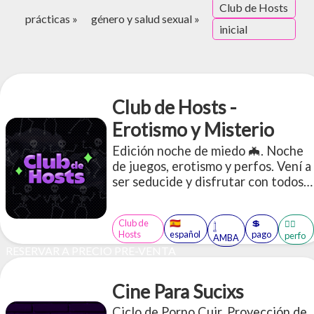
Club de Hosts
prácticas »
género y salud sexual »
inicial
Club de Hosts -
Erotismo y Misterio
Edición noche de miedo 🦇. Noche
de juegos, erotismo y perfos. Vení a
ser seducide y disfrutar con todos
tus sentidos de los juegos. (CUPOS
LIMITADOS)
Club de
🇪🇸
💲
🤹‍♂️
𓉶
Hosts
español
pago
perfo
AMBA
RESERVAR A PRECIO PRE-VENTA
Cine Para Sucixs
Ciclo de Porno Cuir. Proyección de