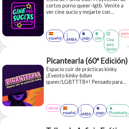
cortos porno queer-lgtb. Venite a
ver cine sucio y mojarte con
nosotres.
🇪🇸
💲
🍿
porn
🎞️
𓉶
español
pago
cine
AMBA
Cine
para
Sucixs
Picantearla (60ª Edición)
Espacio cuir de prácticas kinky.
¡Evento kinky-bdsm
queer/LGBTTTB+! Pensado para
todes quienes quieran sesionar,
charlar y conocer gente en un
espacio tranqui y juguetón
inicial
🇪🇸
💲
🔥
𓉶
español
pago
Picantearla
AMBA