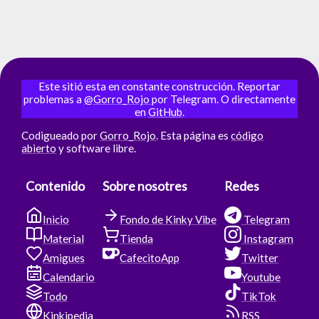
Este sitió esta en constante construcción. Reportar
problemas a
@Gorro_Rojo
por Telegram. O directamente
en
GitHub
.
Codigueado por
Gorro_Rojo
. Esta página es
código
abierto
y software libre.
Contenido
Sobre nosotres
Redes
Inicio
Fondo de Kinky Vibe
Telegram
Material
Tienda
Instagram
Amigues
CafecitoApp
Twitter
Calendario
Youtube
Todo
TikTok
Kinkipedia
RSS