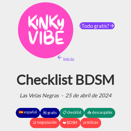
¿Todo gratis?
Inicio
Checklist BDSM
Las Velas Negras
-
25 de abril de 2024
🇪🇸 español
📋 checklist
📥 descargable
🆓 gratis
🤝 negociación
prácticas
❤️ BDSM