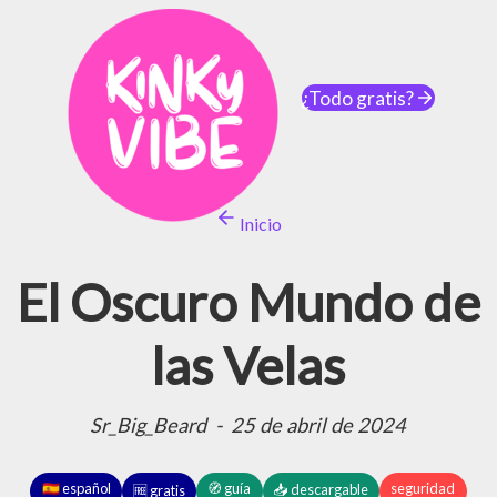
¿Todo gratis?
Inicio
El Oscuro Mundo de
las Velas
Sr_Big_Beard
-
25 de abril de 2024
🇪🇸 español
🧭 guía
seguridad
📥 descargable
🆓 gratis