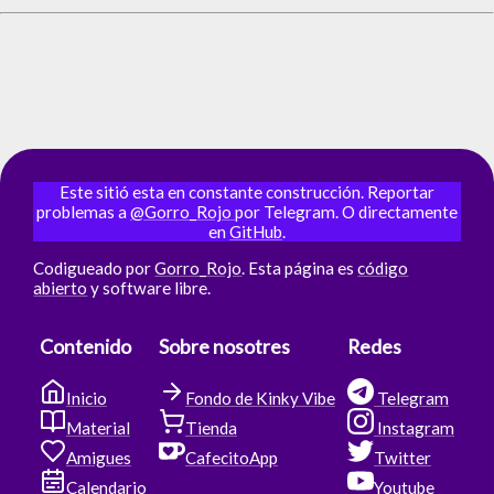
Este sitió esta en constante construcción. Reportar
problemas a
@Gorro_Rojo
por Telegram. O directamente
en
GitHub
.
Codigueado por
Gorro_Rojo
. Esta página es
código
abierto
y software libre.
Contenido
Sobre nosotres
Redes
Inicio
Fondo de Kinky Vibe
Telegram
Material
Tienda
Instagram
Amigues
CafecitoApp
Twitter
Calendario
Youtube