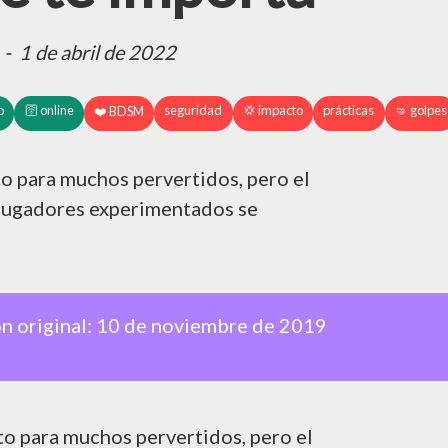
-
1 de abril de 2022
o
🛜 online
seguridad
💢 impacto
prácticas
🤜 golpes
❤️ BDSM
o para muchos pervertidos, pero el
 jugadores experimentados se
n original:
10 de noviembre de 2019
to para muchos pervertidos, pero el