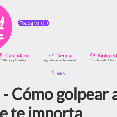
¿Todo gratis?
Calendario
Tienda
Kinkiped
Talleres y Eventos
Juguetes e Implementos
Enciclopedia Fetich
Inicio
 - Cómo golpear a
e te importa