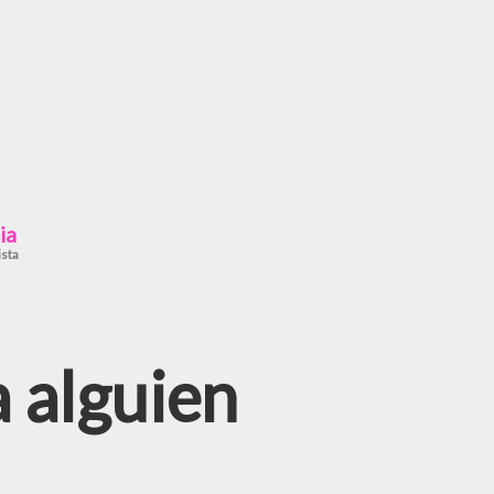
ia
ista
 alguien