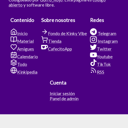
abierto
y software libre.
Contenido
Sobre nosotres
Redes
Inicio
Fondo de Kinky Vibe
Telegram
Material
Tienda
Instagram
Amigues
CafecitoApp
Twitter
Calendario
Youtube
Todo
TikTok
Kinkipedia
RSS
Cuenta
Iniciar sesión
Panel de admin