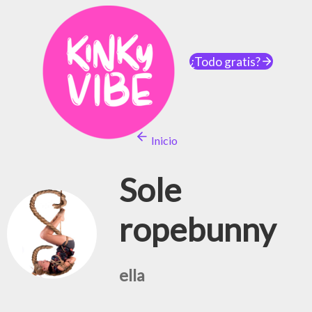
¿Todo gratis?
Inicio
Sole
ropebunny
ella