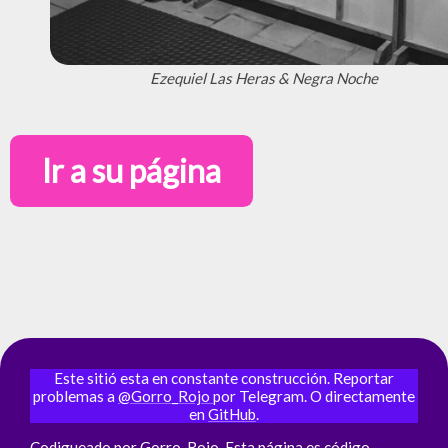
Ezequiel Las Heras & Negra Noche
Ir a su página
Este sitió esta en constante construcción. Reportar
problemas a
@Gorro_Rojo
por Telegram. O directamente
en
GitHub
.
Codigueado por
Gorro_Rojo
. Esta página es
código