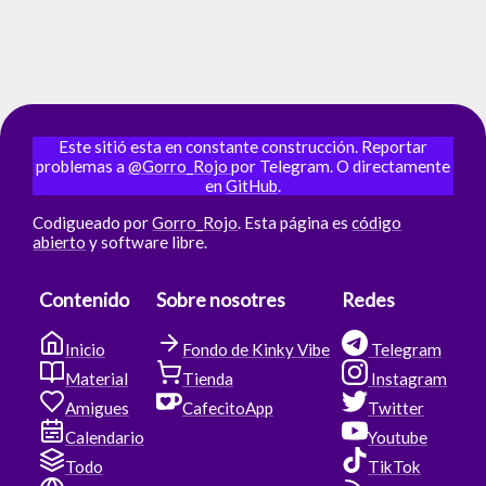
Este sitió esta en constante construcción. Reportar
problemas a
@Gorro_Rojo
por Telegram. O directamente
en
GitHub
.
Codigueado por
Gorro_Rojo
. Esta página es
código
abierto
y software libre.
Contenido
Sobre nosotres
Redes
Inicio
Fondo de Kinky Vibe
Telegram
Material
Tienda
Instagram
Amigues
CafecitoApp
Twitter
Calendario
Youtube
Todo
TikTok