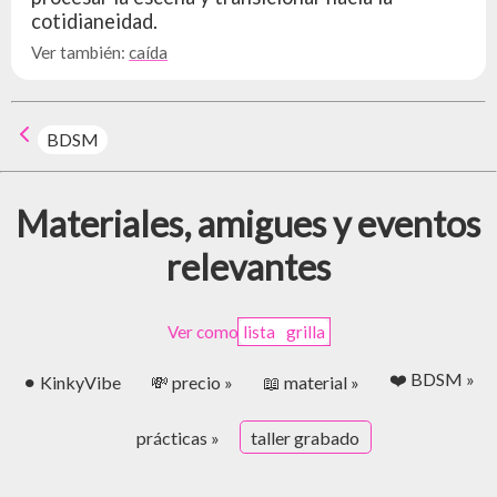
cotidianeidad.
Ver también:
caída
BDSM
Materiales, amigues y eventos
relevantes
Ver como
lista
grilla
❤️ BDSM »
⚫︎ KinkyVibe
💸 precio »
📖 material »
prácticas »
taller grabado