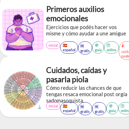
negociación y cómo es el armado de
Primeros auxilios
una escena. Acceso a más de 30
PDFs en inglés y español sobre
emocionales
BDSM
Ejercicios que podés hacer vos
misme y cómo ayudar a une amigue
inicial
🇪🇸
🧭
🛜
🫂
🆓
español
guía
online
gratis
cuid
post
Cuidados, caídas y
pasarla piola
Cómo reducir las chances de que
tengas resaca emocional post orgía
sadomasoquista.
inicial
🇪🇸
🧭
🛜
🆓
🆓
español
guía
onlin
gratis
gratis