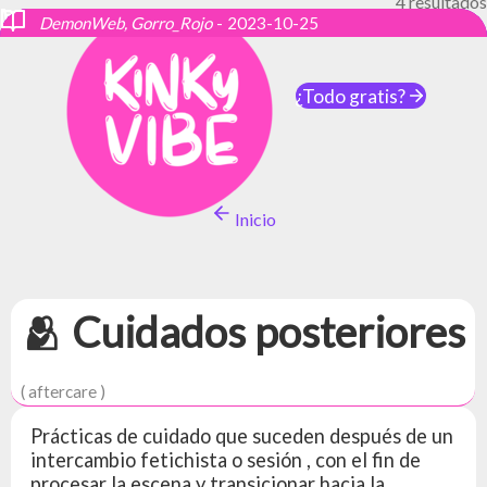
4 resultados
DemonWeb
DemonWeb
Power Makes Us Sick, DemonWeb
DemonWeb, Gorro_Rojo
-
-
2024-12-06
2024-12-06
-
2023-10-25
-
2024-04-19
¿Todo gratis?
Inicio
🫂 Cuidados posteriores
( aftercare )
Prácticas de cuidado que suceden después de un
intercambio fetichista o sesión , con el fin de
procesar la escena y transicionar hacia la