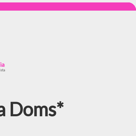
ia
ista
ra Doms*