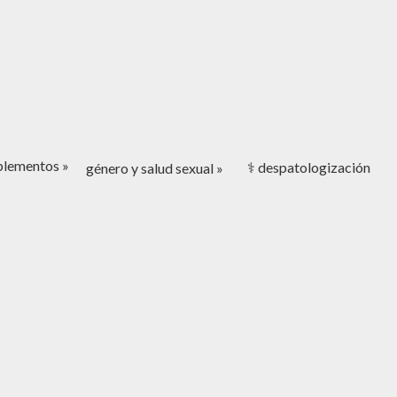
mplementos »
⚕️ despatologización
género y salud sexual »