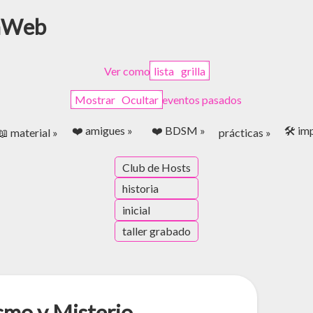
onWeb
Ver como
lista
grilla
Mostrar
Ocultar
eventos pasados
❤️ amigues »
❤️ BDSM »
🛠️ i
📖 material »
prácticas »
Club de Hosts
historia
inicial
taller grabado
smo y Misterio