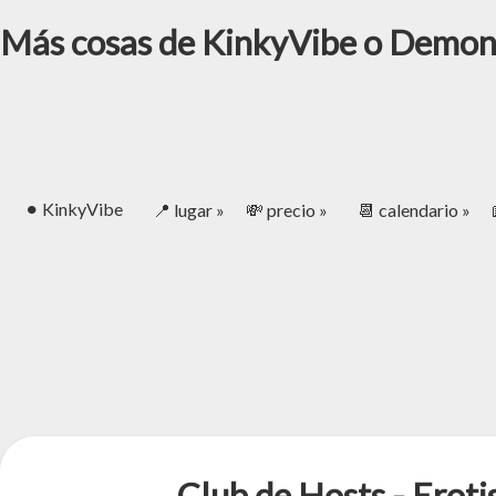
Más cosas de KinkyVibe o Dem
⚫︎ KinkyVibe
📍 lugar »
💸 precio »
📆 calendario »
Club de Hosts - Eroti