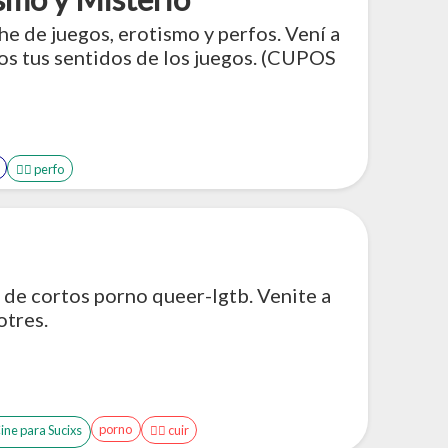
e de juegos, erotismo y perfos. Vení a
dos tus sentidos de los juegos. (CUPOS
🤹‍♂️ perfo
 de cortos porno queer-lgtb. Venite a
otres.
porno
Cine para Sucixs
🏳️‍🌈 cuir