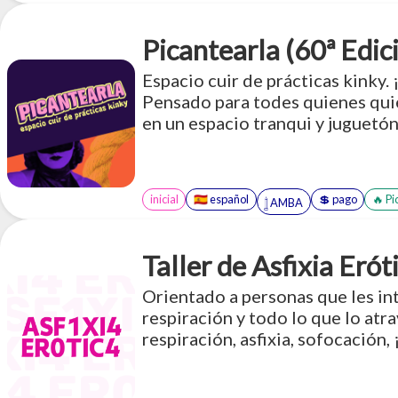
Picantearla (60ª Edic
Espacio cuir de prácticas kink
Pensado para todes quienes quie
en un espacio tranqui y juguetó
inicial
🇪🇸 español
💲 pago
🔥 Pi
𓉶 AMBA
Taller de Asfixia Erót
Orientado a personas que les inte
respiración y todo lo que lo atr
respiración, asfixia, sofocación,