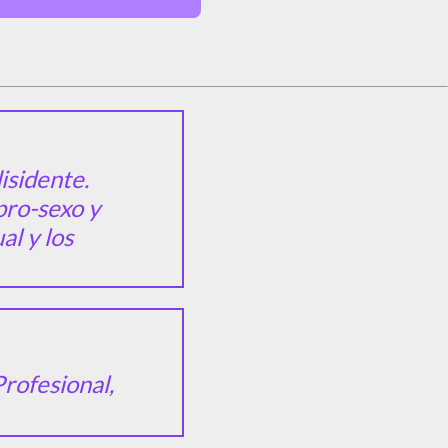
isidente.
pro-sexo y
al y los
rofesional,