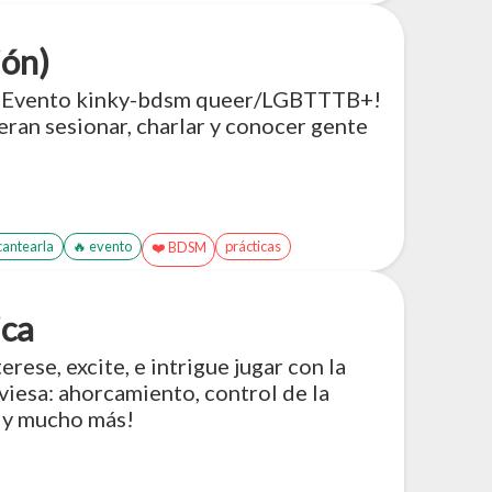
ión)
y. ¡Evento kinky-bdsm queer/LGBTTTB+!
ran sesionar, charlar y conocer gente
n
cantearla
🔥 evento
prácticas
❤️ BDSM
ica
rese, excite, e intrigue jugar con la
aviesa: ahorcamiento, control de la
 ¡y mucho más!