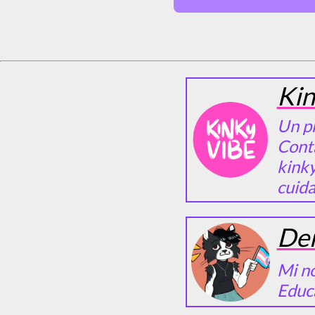
Kin
Un p
Conta
kinky
cuida
De
Mi no
Educ