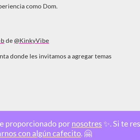
xperiencia como Dom.
eb
de
@KinkyVibe
unta donde les invitamos a agregar temas
ue proporcionado por
nosotres
✨. Si te re
rnos con algún cafecito
. 🤗