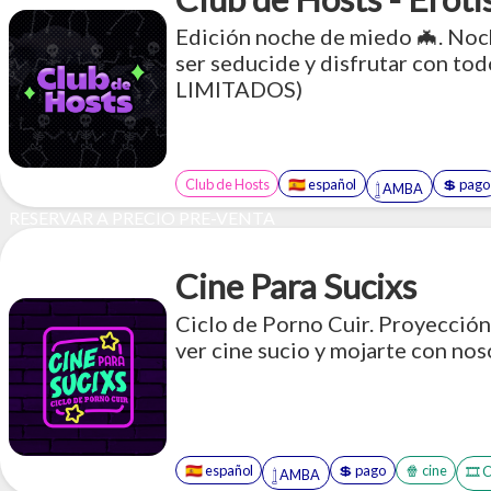
Edición noche de miedo 🦇. Noch
ser seducide y disfrutar con to
LIMITADOS)
Club de Hosts
🇪🇸 español
💲 pago
𓉶 AMBA
RESERVAR A PRECIO PRE-VENTA
Cine Para Sucixs
Ciclo de Porno Cuir. Proyección
ver cine sucio y mojarte con nos
🇪🇸 español
💲 pago
🍿 cine
🎞️ 
𓉶 AMBA