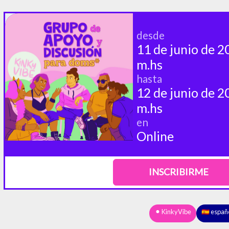
desde
11 de junio de 20
m.hs
hasta
12 de junio de 20
m.hs
en
Online
INSCRIBIRME
⚫︎ KinkyVibe
🇪🇸 españ