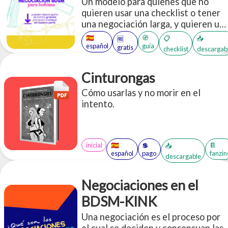
Un modelo para quienes que no
quieren usar una checklist o tener
una negociación larga, y quieren un
modelo pre-hecho para establecer
🇪🇸
🧭
📋
📥
🆓
gustos, necesidades, intenciones,
español
guía
gratis
checklist
descargab
preferencias, límites, entre otros.
Cinturongas
Cómo usarlas y no morir en el
intento.
inicial
🇪🇸
💲
📔
📥
español
pago
fanzin
descargable
Negociaciones en el
BDSM-KINK
Una negociación es el proceso por
el cual se deciden y consensuan las