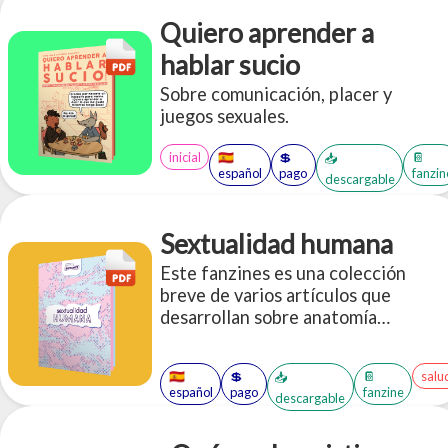
Quiero aprender a
hablar sucio
Sobre comunicación, placer y
juegos sexuales.
inicial
🇪🇸
💲
📔
📥
español
pago
fanzin
descargable
Sextualidad humana
Este fanzines es una colección
breve de varios artículos que
desarrollan sobre anatomía
vulvovaginal, pH, el humen, y la
exploración y deconstrucción de las
🇪🇸
💲
📔
salu
📥
bases de la excitación y el deseo
español
pago
fanzine
descargable
sexual.