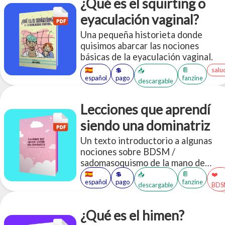
¿Qué es el squirting o
eyaculación vaginal?
Una pequeña historieta donde
quisimos abarcar las nociones
básicas de la eyaculación vaginal.
🇪🇸
💲
📔
salu
📥
español
pago
fanzine
descargable
Lecciones que aprendí
siendo una dominatriz
Un texto introductorio a algunas
nociones sobre BDSM /
sadomasoquismo de la mano de
Mitsu Mark, una conocida
🇪🇸
💲
📔
📥
❤️
español
pago
fanzine
Dominatriz.
descargable
BDS
¿Qué es el himen?