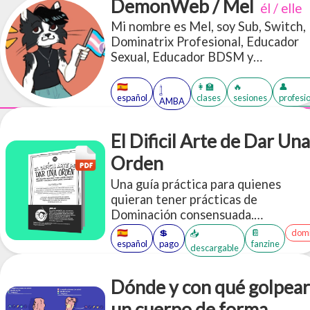
DemonWeb / Mel
él / elle
Mi nombre es Mel, soy Sub, Switch,
Dominatrix Profesional, Educador
Sexual, Educador BDSM y
performer.
🇪🇸
👩‍🏫
🔥
👤
𓉶
español
clases
sesiones
profesi
AMBA
El Dificil Arte de Dar Una
Orden
Una guía práctica para quienes
quieran tener prácticas de
Dominación consensuada.
Compilamos múltiples ideas y
🇪🇸
💲
📔
domi
📥
aplicaciones de ejemplo a la hora de
español
pago
fanzine
descargable
"dar órdenes".
Dónde y con qué golpear
un cuerpo de forma