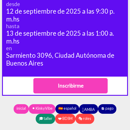
desde
12 de septiembre de 2025 a las 9:30 p.
m.hs
hasta
13 de septiembre de 2025 a las 1:00 a.
m.hs
en
Sarmiento 3096, Ciudad Autónoma de
Buenos Aires
Inscribirme
inicial
⚫︎ KinkyVibe
🇪🇸 español
💲 pago
𓉶 AMBA
🎓 taller
❤️ BDSM
🎭 roles