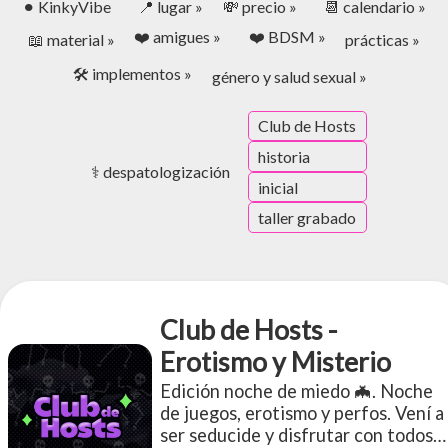
⚫︎ KinkyVibe
📍 lugar »
💸 precio »
📆 calendario »
❤️ amigues »
❤️ BDSM »
📖 material »
prácticas »
🛠️ implementos »
género y salud sexual »
Club de Hosts
historia
⚕️ despatologización
inicial
taller grabado
Club de Hosts -
Erotismo y Misterio
Edición noche de miedo 🦇. Noche
de juegos, erotismo y perfos. Vení a
ser seducide y disfrutar con todos