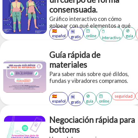
consensuada.
Gráfico interactivo con cómo
golpear con qué elementos a qué
🇪🇸
🛜
🧭
🖱️
🆓
partes del cuerpo, de forma
español
online
guía
gratis
interactivo
consensuada.
Guía rápida de
materiales
Para saber más sobre qué dildos,
fundas y vibradores compramos.
🇪🇸
🧭
🛜
seguridad
🆓
español
guía
online
gratis
Negociación rápida para
bottoms