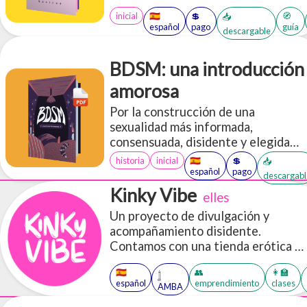
restricción de cuerdas.
inicial
🇪🇸
💲
🧭
📥
español
pago
guía
descargable
BDSM: una introducción
amorosa
Por la construcción de una
sexualidad más informada,
consensuada, disidente y elegida
libremente. Versión ilustrada.
historia
inicial
🇪🇸
💲
📥
español
pago
descargabl
Kinky Vibe
elles
Un proyecto de divulgación y
acompañamiento disidente.
Contamos con una tienda erótica y
de cuidados, pro-sexo y kinky y
🇪🇸
👥
👩‍🏫
trabajamos priorizando la
𓉶
español
emprendimiento
clases
AMBA
educación sexual y los cuidados
éticos comunitarios