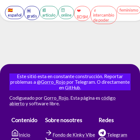
🇪🇸
📰
🛜
🧎
feminismo
❤️
🆓
español
artículo
online
intercambio
gratis
BDSM
de poder
Este sitió esta en constante construcción. Reportar
problemas a
@Gorro_Rojo
por Telegram. O directamente
en
GitHub
.
Codigueado por
Gorro_Rojo
. Esta página es
código
abierto
y software libre.
Contenido
Sobre nosotres
Redes
Inicio
Fondo de Kinky Vibe
Telegram