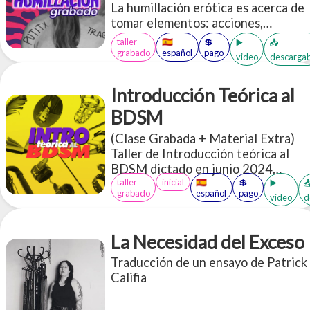
La humillación erótica es acerca de
tomar elementos: acciones,
objetos, palabras que en el "mundo
taller
🇪🇸
💲
▶️
📥
exterior" subjetivo de cada persona
grabado
español
pago
video
descargab
nos parecerían "humillantes" y re
contextualizarlas en un espacio
Introducción Teórica al
erótico a través de un lente de
apreciación, cuidado, aceptación y
BDSM
disfrute <3
(Clase Grabada + Material Extra)
Taller de Introducción teórica al
BDSM dictado en junio 2024
taller
inicial
🇪🇸
💲
(duración total: 3 horas 12
▶️

grabado
español
pago
video
d
minutos). Diapositivas de la
presentación sobre qué es una
negociación y cómo es el armado de
La Necesidad del Exceso
una escena. Acceso a más de 30
PDFs en inglés y español sobre
Traducción de un ensayo de Patrick
BDSM
Califia