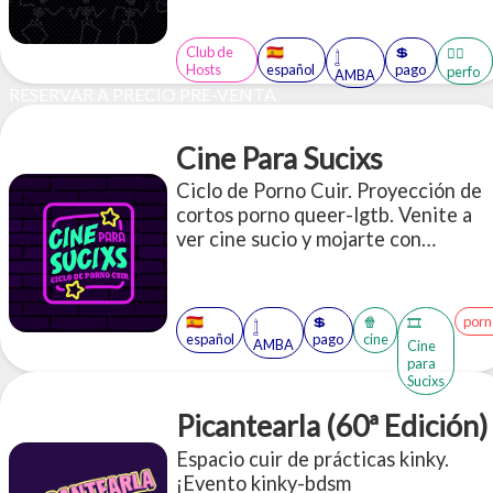
tus sentidos de los juegos. (CUPOS
LIMITADOS)
Club de
🇪🇸
💲
🤹‍♂️
𓉶
Hosts
español
pago
perfo
AMBA
RESERVAR A PRECIO PRE-VENTA
Cine Para Sucixs
Ciclo de Porno Cuir. Proyección de
cortos porno queer-lgtb. Venite a
ver cine sucio y mojarte con
nosotres.
🇪🇸
💲
🍿
porn
🎞️
𓉶
español
pago
cine
AMBA
Cine
para
Sucixs
Picantearla (60ª Edición)
Espacio cuir de prácticas kinky.
¡Evento kinky-bdsm