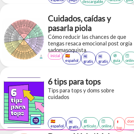
descargable
(subjetivo de cada persona) nos
parecerían “humillantes” y re-
contextualziarlas eróticamente a
Cuidados, caídas y
través de un lente de apreciación,
pasarla piola
cuidado, aceptación y disfrute.
Cómo reducir las chances de que
tengas resaca emocional post orgía
sadomasoquista.
inicial
🇪🇸
🧭
🛜
🆓
🆓
español
guía
onlin
gratis
gratis
6 tips para tops
Tips para tops y doms sobre
cuidados
🇪🇸
📰
🛜
dom
⬆️
🆓
español
artículo
online
gratis
top