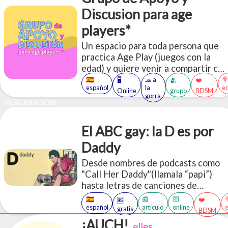
Discusion para age
players*
Un espacio para toda persona que
practica Age Play (juegos con la
edad) y quiere venir a compartir con
otres sobre estas vivencias.
🇪🇸
🧢 a

🖥️
🫂
❤️
español
la
e
Online
grupo
BDSM
gorra
INSCRIPCIÓN
El ABC gay: la D es por
Daddy
Desde nombres de podcasts como
"Call Her Daddy"(llamala “papi”)
hasta letras de canciones de
Beyoncé, Nicki Minaj y Lana Del
🇪🇸
📰
🛜
❤️
🆓
Rey, el uso sexual de la palabra
español
artículo
online
gratis
BDSM
"papi/daddy" se está apoderando de
¡AUCH!
elles