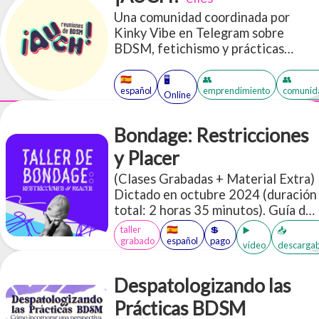
los principales medios de
Una comunidad coordinada por
comunicación, pero llamar "Daddy"
Kinky Vibe en Telegram sobre
a alguien que definitivamente no es
BDSM, fetichismo y prácticas
tu padre no es exactamente nuevo.
disidentes. Reglas, información, y
La gente ha utilizado "papi/daddy"
códigos de convivencia que
🇪🇸
👥
👥
en escenarios sexys durante siglos,
🖥️
español
emprendimiento
comunid
manejamos.
Online
y la comunidad queer desempeñó
un papel especial en la
configuración de cómo se utiliza
Bondage: Restricciones
hoy en día.
y Placer
(Clases Grabadas + Material Extra)
Dictado en octubre 2024 (duración
total: 2 horas 35 minutos). Guía de
seguridad para bondage inicial
taller
🇪🇸
💲
▶️
📥
Acceso a más de 30 PDFs en inglés
grabado
español
pago
video
descargab
y español sobre BDSM
Despatologizando las
Prácticas BDSM