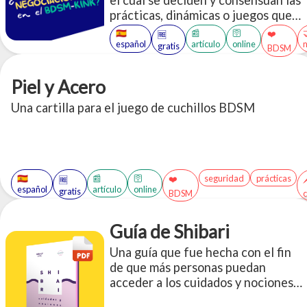
prácticas, dinámicas o juegos que
dos o más personas van a realizar
🇪🇸
📰
🛜
❤️
🆓
dentro de un contexto BDSM.
español
artículo
online
gratis
BDSM
Piel y Acero
Una cartilla para el juego de cuchillos BDSM
🇪🇸
📰
🛜
seguridad
prácticas
❤️

🆓
español
artículo
online
gratis
BDSM
c
Guía de Shibari
Una guía que fue hecha con el fin
de que más personas puedan
acceder a los cuidados y nociones
básicas de las prácticas de