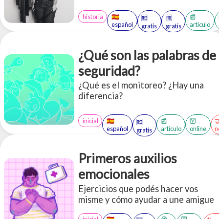
historia
🇪🇸
📰
🆓
🆓
español
artículo
gratis
gratis
¿Qué son las palabras de
seguridad?
¿Qué es el monitoreo? ¿Hay una
diferencia?
inicial
🇪🇸
📰
🛜

🆓
español
artículo
online
n
gratis
Primeros auxilios
emocionales
Ejercicios que podés hacer vos
misme y cómo ayudar a une amigue