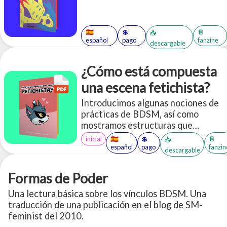
🇪🇸
💲
📔
📥
español
pago
fanzine
descargable
¿Cómo está compuesta
una escena fetichista?
Introducimos algunas nociones de
prácticas de BDSM, así como
mostramos estructuras que
podemos usar para jugar. Con
inicial
🇪🇸
💲
📔
📥
énfasis en la comunicación activa,
español
pago
fanzin
descargable
el consentimiento y el cuidado.
Formas de Poder
Una lectura básica sobre los vínculos BDSM. Una
traducción de una publicación en el blog de SM-
feminist del 2010.