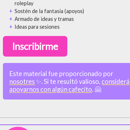
roleplay
Sostén de la fantasía (apoyos)
Armado de ideas y tramas
Ideas para sesiones
Inscribirme
Este material fue proporcionado por
nosotres
✨. Si te resultó valioso,
considerá
apoyarnos con algún cafecito
. 🤗