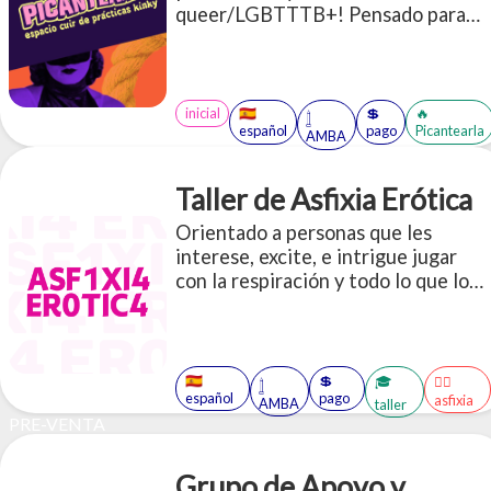
queer/LGBTTTB+! Pensado para
todes quienes quieran sesionar,
charlar y conocer gente en un
espacio tranqui y juguetón
inicial
🇪🇸
💲
🔥
𓉶
español
pago
Picantearla
AMBA
Taller de Asfixia Erótica
Orientado a personas que les
interese, excite, e intrigue jugar
con la respiración y todo lo que lo
atraviesa: ahorcamiento, control de
la respiración, asfixia, sofocación, ¡y
mucho más!
🇪🇸
💲
🎓
😶‍🌫️
𓉶
español
pago
asfixia
AMBA
taller
PRE-VENTA
Grupo de Apoyo y