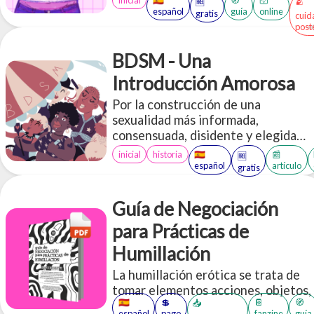
inicial
🇪🇸
🧭
🛜
🫂
🆓
español
guía
online
gratis
cuid
post
BDSM - Una
Introducción Amorosa
Por la construcción de una
sexualidad más informada,
consensuada, disidente y elegida
libremente
inicial
historia
🇪🇸
📰
🆓
español
artículo
gratis
Guía de Negociación
para Prácticas de
Humillación
La humillación erótica se trata de
tomar elementos acciones, objetos,
🇪🇸
💲
📔
🧭
📥
palabras que en el “mundo exterior”
español
pago
fanzine
guía