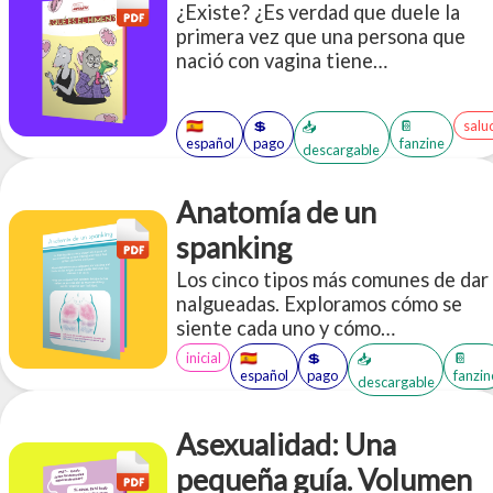
¿Existe? ¿Es verdad que duele la
primera vez que una persona que
nació con vagina tiene
penetración?
🇪🇸
💲
📔
salu
📥
español
pago
fanzine
descargable
Anatomía de un
spanking
Los cinco tipos más comunes de dar
nalgueadas. Exploramos cómo se
siente cada uno y cómo
adminsitrarlas.
inicial
🇪🇸
💲
📔
📥
español
pago
fanzin
descargable
Asexualidad: Una
pequeña guía. Volumen