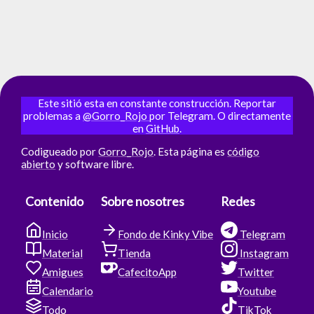
Este sitió esta en constante construcción. Reportar
problemas a
@Gorro_Rojo
por Telegram. O directamente
en
GitHub
.
Codigueado por
Gorro_Rojo
. Esta página es
código
abierto
y software libre.
Contenido
Sobre nosotres
Redes
Inicio
Fondo de Kinky Vibe
Telegram
Material
Tienda
Instagram
Amigues
CafecitoApp
Twitter
Calendario
Youtube
Todo
TikTok