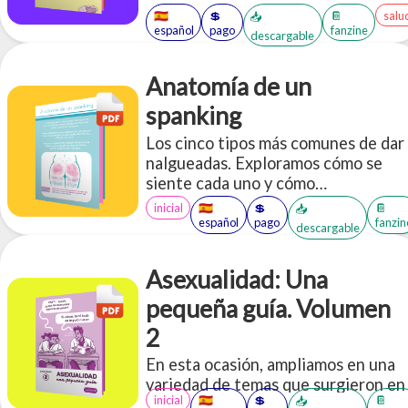
🇪🇸
💲
📔
salu
📥
español
pago
fanzine
descargable
Anatomía de un
spanking
Los cinco tipos más comunes de dar
nalgueadas. Exploramos cómo se
siente cada uno y cómo
adminsitrarlas.
inicial
🇪🇸
💲
📔
📥
español
pago
fanzin
descargable
Asexualidad: Una
pequeña guía. Volumen
2
En esta ocasión, ampliamos en una
variedad de temas que surgieron en
inicial
🇪🇸
💲
📔
📥
base al primer volumen, pero