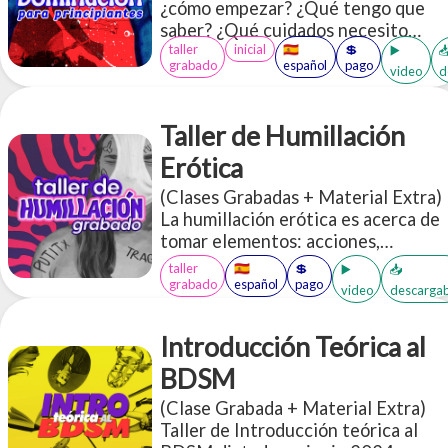
¿cómo empezar? ¿Qué tengo que
salud
saber? ¿Qué cuidados necesito
taller
inicial
🇪🇸
💲
tener en cuenta? ¿Qué
▶️

grabado
español
pago
video
d
terminología tengo que saber?
¿cómo encuentro qué tipo de Dom*
soy? ¿Qué prácticas existen?
Taller de Humillación
¿Cómo tengo una dinámica? ¿Qué
tipo de sumis* hay?
Erótica
(Clases Grabadas + Material Extra)
La humillación erótica es acerca de
tomar elementos: acciones,
objetos, palabras que en el "mundo
taller
🇪🇸
💲
▶️
📥
exterior" subjetivo de cada persona
grabado
español
pago
video
descargab
nos parecerían "humillantes" y re
contextualizarlas en un espacio
Introducción Teórica al
erótico a través de un lente de
apreciación, cuidado, aceptación y
BDSM
disfrute <3
(Clase Grabada + Material Extra)
Taller de Introducción teórica al