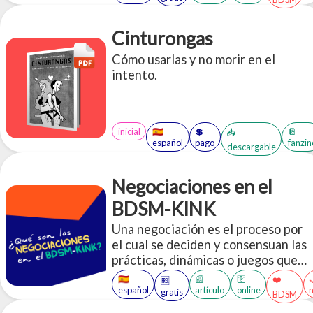
Cinturongas
Cómo usarlas y no morir en el
intento.
inicial
🇪🇸
💲
📔
📥
español
pago
fanzin
descargable
Negociaciones en el
BDSM-KINK
Una negociación es el proceso por
el cual se deciden y consensuan las
prácticas, dinámicas o juegos que
dos o más personas van a realizar
🇪🇸
📰
🛜
❤️
🆓
dentro de un contexto BDSM.
español
artículo
online
gratis
BDSM