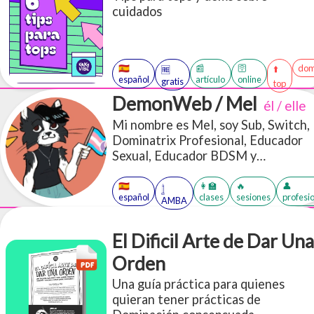
cuidados
🇪🇸
📰
🛜
dom
⬆️
🆓
español
artículo
online
gratis
top
DemonWeb / Mel
él / elle
Mi nombre es Mel, soy Sub, Switch,
Dominatrix Profesional, Educador
Sexual, Educador BDSM y
performer.
🇪🇸
👩‍🏫
🔥
👤
𓉶
español
clases
sesiones
profesi
AMBA
El Dificil Arte de Dar Una
Orden
Una guía práctica para quienes
quieran tener prácticas de