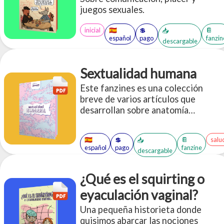
juegos sexuales.
inicial
🇪🇸
💲
📔
📥
español
pago
fanzin
descargable
Sextualidad humana
Este fanzines es una colección
breve de varios artículos que
desarrollan sobre anatomía
vulvovaginal, pH, el humen, y la
exploración y deconstrucción de las
🇪🇸
💲
📔
salu
📥
bases de la excitación y el deseo
español
pago
fanzine
descargable
sexual.
¿Qué es el squirting o
eyaculación vaginal?
Una pequeña historieta donde
quisimos abarcar las nociones