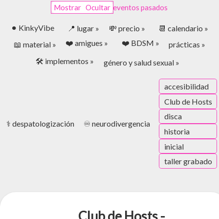
Mostrar
Ocultar
eventos pasados
⚫︎ KinkyVibe
📍 lugar »
💸 precio »
📆 calendario »
❤️ amigues »
❤️ BDSM »
📖 material »
prácticas »
🛠️ implementos »
género y salud sexual »
accesibilidad
Club de Hosts
disca
⚕️ despatologización
♾️ neurodivergencia
historia
inicial
taller grabado
Club de Hosts -