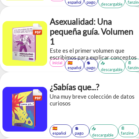
español
pago
fanzin
descargable
optamos por un formato de
preguntas frecuentes para cubrir
más información.
Asexualidad: Una
pequeña guía. Volumen
1
Este es el primer volumen que
escribimos para explicar conceptos
inicial
🇪🇸
💲
📔
📥
introductorios respecto a la
español
pago
fanzin
descargable
asexualidad, una orientación más
dentro del bello arcoiris de la
sexualidad
¿Sabías que...?
Una muy breve colección de datos
curiosos
🇪🇸
💲
📔
📥
español
pago
fanzine
descargable