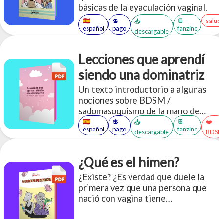
básicas de la eyaculación vaginal.
🇪🇸
💲
📔
salu
📥
español
pago
fanzine
descargable
Lecciones que aprendí
siendo una dominatriz
Un texto introductorio a algunas
nociones sobre BDSM /
sadomasoquismo de la mano de
Mitsu Mark, una conocida
🇪🇸
💲
📔
📥
❤️
español
pago
fanzine
Dominatriz.
descargable
BDS
¿Qué es el himen?
¿Existe? ¿Es verdad que duele la
primera vez que una persona que
nació con vagina tiene
penetración?