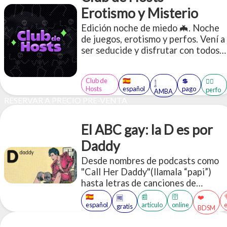
Erotismo y Misterio
Edición noche de miedo 🦇. Noche
de juegos, erotismo y perfos. Vení a
ser seducide y disfrutar con todos
tus sentidos de los juegos. (CUPOS
LIMITADOS)
Club de
🇪🇸
💲
🤹‍♂️
𓉶
Hosts
español
pago
perfo
AMBA
RESERVAR A PRECIO PRE-VENTA
El ABC gay: la D es por
Daddy
Desde nombres de podcasts como
"Call Her Daddy"(llamala “papi”)
hasta letras de canciones de
Beyoncé, Nicki Minaj y Lana Del
🇪🇸
📰
🛜
❤️
🆓
Rey, el uso sexual de la palabra
español
artículo
online
gratis
BDSM
"papi/daddy" se está apoderando de