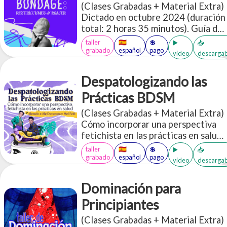
(Clases Grabadas + Material Extra)
Dictado en octubre 2024 (duración
total: 2 horas 35 minutos). Guía de
seguridad para bondage inicial
taller
🇪🇸
💲
▶️
📥
Acceso a más de 30 PDFs en inglés
grabado
español
pago
video
descargab
y español sobre BDSM
Despatologizando las
Prácticas BDSM
(Clases Grabadas + Material Extra)
Cómo incorporar una perspectiva
fetichista en las prácticas en salud.
Es un espacio donde vamos a
taller
🇪🇸
💲
▶️
📥
socializar muchas herramientas que
grabado
español
pago
video
descargab
te permitan incorporar o
profundizar una perspectiva de
Dominación para
diversidad erótica, más
específicamente desde los aportes
Principiantes
de los colectivos kinky/BDSM, en
(Clases Grabadas + Material Extra)
las prácticas relacionadas con la