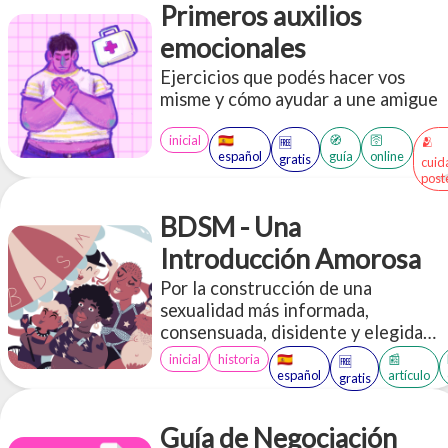
Primeros auxilios
emocionales
Ejercicios que podés hacer vos
misme y cómo ayudar a une amigue
inicial
🇪🇸
🧭
🛜
🫂
🆓
español
guía
online
gratis
cuid
post
BDSM - Una
Introducción Amorosa
Por la construcción de una
sexualidad más informada,
consensuada, disidente y elegida
libremente
inicial
historia
🇪🇸
📰
🆓
español
artículo
gratis
Guía de Negociación