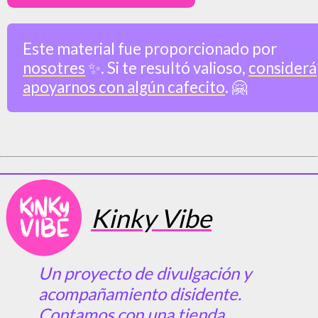
Este material fue proporcionado por
nosotres
✨. Si te resultó valioso,
considerá
apoyarnos con algún cafecito
. 🤗
Kinky Vibe
Un proyecto de divulgación y
acompañamiento disidente.
Contamos con una tienda