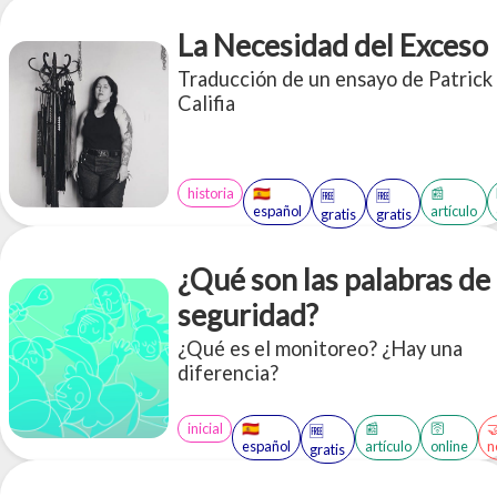
hacer un montón de preguntas todo
el tiempo? ¿Cómo está el tiempo
La Necesidad del Exceso
hoy? ¿Qué hora es?
Traducción de un ensayo de Patrick
Califia
historia
🇪🇸
📰
🆓
🆓
español
artículo
gratis
gratis
¿Qué son las palabras de
seguridad?
¿Qué es el monitoreo? ¿Hay una
diferencia?
inicial
🇪🇸
📰
🛜

🆓
español
artículo
online
n
gratis