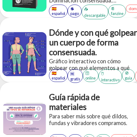
Dominación consensuada.
Compilamos múltiples ideas y
🇪🇸
💲
📔
domi
📥
aplicaciones de ejemplo a la hora de
español
pago
fanzine
descargable
"dar órdenes".
Dónde y con qué golpear
un cuerpo de forma
consensuada.
Gráfico interactivo con cómo
golpear con qué elementos a qué
🇪🇸
🛜
🧭
🖱️
🆓
partes del cuerpo, de forma
español
online
guía
gratis
interactivo
consensuada.
Guía rápida de
materiales
Para saber más sobre qué dildos,
fundas y vibradores compramos.