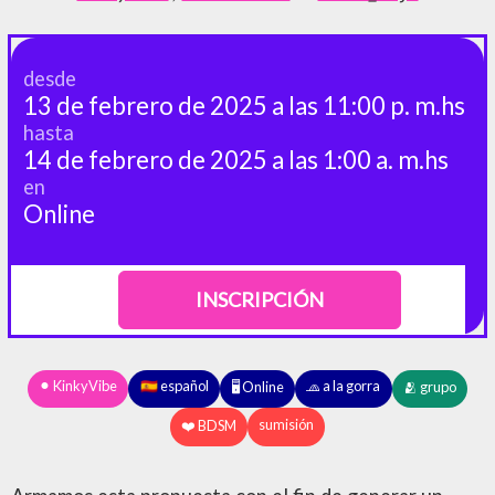
desde
13 de febrero de 2025 a las 11:00 p. m.hs
hasta
14 de febrero de 2025 a las 1:00 a. m.hs
en
Online
INSCRIPCIÓN
⚫︎ KinkyVibe
🇪🇸 español
🧢 a la gorra
🖥️ Online
🫂 grupo
sumisión
❤️ BDSM