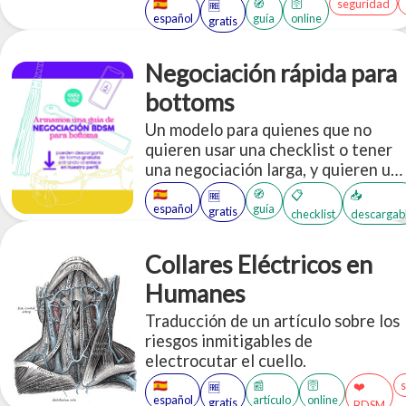
🇪🇸
🧭
🛜
seguridad
🆓
español
guía
online
gratis
Negociación rápida para
bottoms
Un modelo para quienes que no
quieren usar una checklist o tener
una negociación larga, y quieren un
modelo pre-hecho para establecer
🇪🇸
🧭
📋
📥
🆓
gustos, necesidades, intenciones,
español
guía
gratis
checklist
descargab
preferencias, límites, entre otros.
Collares Eléctricos en
Humanes
Traducción de un artículo sobre los
riesgos inmitigables de
electrocutar el cuello.
🇪🇸
📰
🛜
❤️
🆓
español
artículo
online
gratis
BDSM