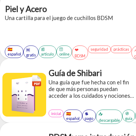
Piel y Acero
Una cartilla para el juego de cuchillos BDSM
🇪🇸
📰
🛜
seguridad
prácticas
❤️

🆓
español
artículo
online
gratis
BDSM
c
Guía de Shibari
Una guía que fue hecha con el fin
de que más personas puedan
acceder a los cuidados y nociones
básicas de las prácticas de
restricción de cuerdas.
inicial
🇪🇸
💲
🧭
📥
español
pago
guía
descargable