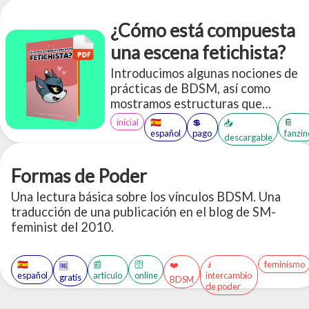
¿Cómo está compuesta
una escena fetichista?
Introducimos algunas nociones de
prácticas de BDSM, así como
mostramos estructuras que
podemos usar para jugar. Con
inicial
🇪🇸
💲
📔
📥
énfasis en la comunicación activa,
español
pago
fanzin
descargable
el consentimiento y el cuidado.
Formas de Poder
Una lectura básica sobre los vínculos BDSM. Una
traducción de una publicación en el blog de SM-
feminist del 2010.
🇪🇸
📰
🛜
🧎
feminismo
❤️
🆓
español
artículo
online
intercambio
gratis
BDSM
de poder