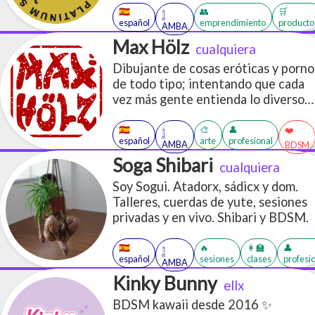
🇪🇸
👥
🛒
𓉶
español
emprendimiento
producto
AMBA
Max Hölz
cualquiera
Dibujante de cosas eróticas y porno
de todo tipo; intentando que cada
vez más gente entienda lo diverso
que puede ser el deseo.
🇪🇸
🎨
👤
❤️
𓉶
español
arte
profesional
AMBA
BDSM
Soga Shibari
cualquiera
Soy Sogui. Atadorx, sádicx y dom.
Talleres, cuerdas de yute, sesiones
privadas y en vivo. Shibari y BDSM.
🇪🇸
🔥
👩‍🏫
👤
𓉶
español
sesiones
clases
profesi
AMBA
Kinky Bunny
ellx
BDSM kawaii desde 2016 ✨