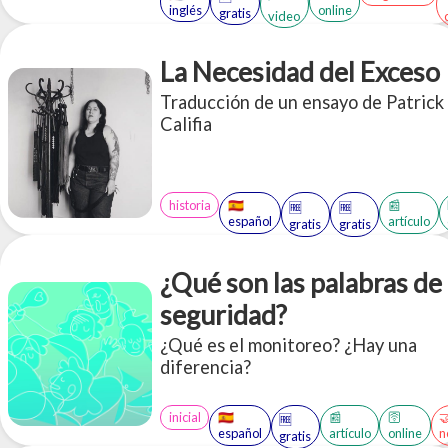
nombres y propone pensar las
inglés
online
gratis
video
interseccionalidades y formas de
cuidado que harían falta en la
comunidad
La Necesidad del Exceso
Traducción de un ensayo de Patrick
Califia
historia
🇪🇸
📰
🆓
🆓
español
artículo
gratis
gratis
¿Qué son las palabras de
seguridad?
¿Qué es el monitoreo? ¿Hay una
diferencia?
inicial
🇪🇸
📰
🛜

🆓
español
artículo
online
n
gratis