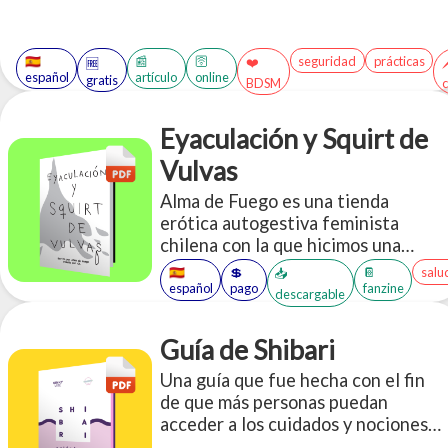
🇪🇸
📰
🛜
seguridad
prácticas
❤️

🆓
español
artículo
online
gratis
BDSM
c
Eyaculación y Squirt de
Vulvas
Alma de Fuego es una tienda
erótica autogestiva feminista
chilena con la que hicimos una
alianza.
🇪🇸
💲
📔
salu
📥
español
pago
fanzine
descargable
Guía de Shibari
Una guía que fue hecha con el fin
de que más personas puedan
acceder a los cuidados y nociones
básicas de las prácticas de