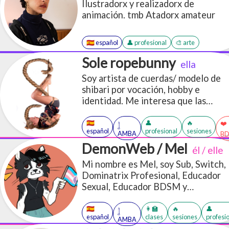
Ilustradorx y realizadorx de
cosas gor3 y erótikas. Pero puedo
animación. tmb Atadorx amateur
hacer de todito. Hago trabajos por
encargo.
🇪🇸 español
👤 profesional
🎨 arte
Sole ropebunny
ella
Soy artista de cuerdas/ modelo de
shibari por vocación, hobby e
identidad. Me interesa que las
personas sin recursos económicos
puedan tener acceso a la
🇪🇸
👤
🔥
❤️
𓉶
español
profesional
sesiones
información!
AMBA
B
DemonWeb / Mel
él / elle
Mi nombre es Mel, soy Sub, Switch,
Dominatrix Profesional, Educador
Sexual, Educador BDSM y
performer.
🇪🇸
👩‍🏫
🔥
👤
𓉶
español
clases
sesiones
profesi
AMBA