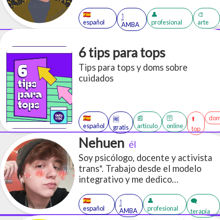
🇪🇸
👤
🎨
𓉶
español
profesional
arte
AMBA
6 tips para tops
Tips para tops y doms sobre
cuidados
🇪🇸
📰
🛜
dom
⬆️
🆓
español
artículo
online
gratis
top
Nehuen
él
Soy psicólogo, docente y activista
trans*. Trabajo desde el modelo
integrativo y me dedico
mayormente a trabajar con
personas del colectivo
🇪🇸
👤
🗨️
𓉶
español
profesional
LGBTTTIQA+.
AMBA
terapia