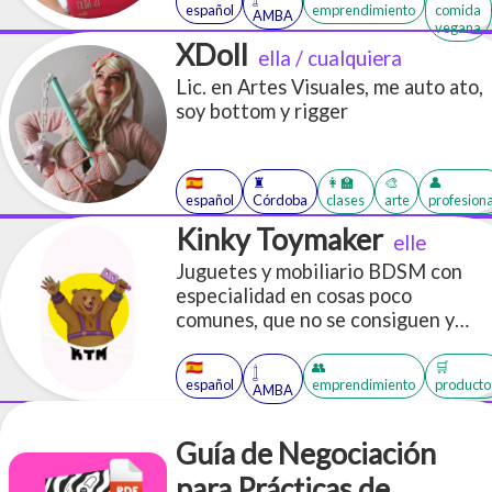
español
emprendimiento
comida
AMBA
vegana
XDoll
ella / cualquiera
Lic. en Artes Visuales, me auto ato,
soy bottom y rigger
🇪🇸
♜
👩‍🏫
🎨
👤
español
Córdoba
clases
arte
profesiona
Kinky Toymaker
elle
Juguetes y mobiliario BDSM con
especialidad en cosas poco
comunes, que no se consiguen y
orientadas a optimizar espacio
🇪🇸
👥
🛒
𓉶
español
emprendimiento
producto
AMBA
Guía de Negociación
para Prácticas de