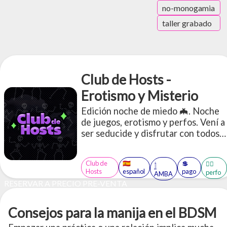
no-monogamia
taller grabado
Club de Hosts -
Erotismo y Misterio
Edición noche de miedo 🦇. Noche
de juegos, erotismo y perfos. Vení a
ser seducide y disfrutar con todos
tus sentidos de los juegos. (CUPOS
LIMITADOS)
Club de
🇪🇸
💲
🤹‍♂️
𓉶
Hosts
español
pago
perfo
AMBA
RESERVAR A PRECIO PRE-VENTA
Consejos para la manija en el BDSM