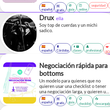
🇪🇸
🧭
🛜
seguridad
🆓
español
guía
online
gratis
Drux
ella
Soy top de cuerdas y un michi
sadico.
🇪🇸
♜
👩‍🏫
👤
❤️
español
Córdoba
clases
profesional
BD
Negociación rápida para
bottoms
Un modelo para quienes que no
quieren usar una checklist o tener
una negociación larga, y quieren un
modelo pre-hecho para establecer
🇪🇸
🧭
📋
📥
🆓
gustos, necesidades, intenciones,
español
guía
gratis
checklist
descargab
preferencias, límites, entre otros.