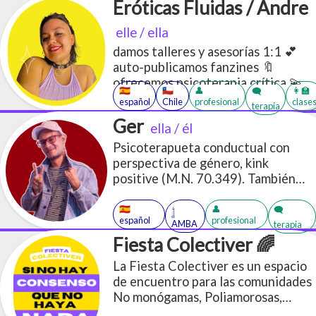
Eróticas Fluidas / Andre
elle / ella
damos talleres y asesorías 1:1 💕
auto-publicamos fanzines 🔖
ofrecemos psicoterapia crítica 💫
🇪🇸
🇨🇱
👤
👩‍🏫
🗨️
en base a las sexualidades, géneros
español
Chile
profesional
clase
terapia
y afectos 🏳️‍🌈⚧️🏳️‍⚧️
Ger
ella / él
Psicoterapueta conductual con
perspectiva de género, kink
positive (M.N. 70.349). También
switch y fetichista.
🇪🇸
👤
🗨️
𓉶
español
profesional
AMBA
terapia
Fiesta Colectiver 🌈
La Fiesta Colectiver es un espacio
de encuentro para las comunidades
No monógamas, Poliamorosas,
Kinkys, LGBTIQ+.