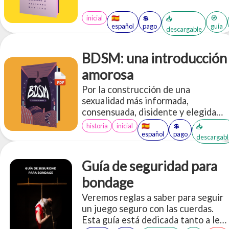
restricción de cuerdas.
inicial
🇪🇸
💲
🧭
📥
español
pago
guía
descargable
BDSM: una introducción
amorosa
Por la construcción de una
sexualidad más informada,
consensuada, disidente y elegida
libremente. Versión ilustrada.
historia
inicial
🇪🇸
💲
📥
español
pago
descargabl
Guía de seguridad para
bondage
Veremos reglas a saber para seguir
un juego seguro con las cuerdas.
Esta guía está dedicada tanto a le