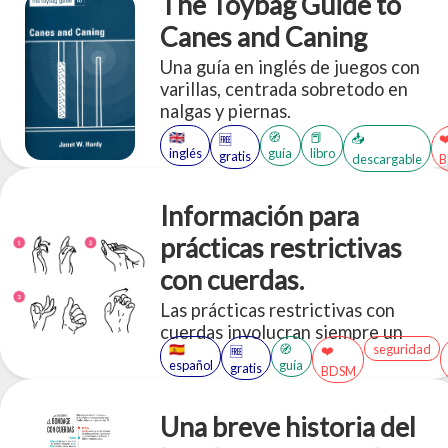
The Toybag Guide to
Canes and Caning
Una guía en inglés de juegos con
varillas, centrada sobretodo en
nalgas y piernas.
🇬🇧
🧭
📕
📥
❤
🆓
inglés
guía
libro
gratis
descargable
Información para
prácticas restrictivas
con cuerdas.
Las prácticas restrictivas con
cuerdas involucran siempre un
🇪🇸
🧭
seguridad
❤️
🆓
riesgo asumido el cual debe ser
español
guía
gratis
BDSM
comunicado y entendido entre las
partes. Una forma de evitar daños
en las personas es estar preparados
Una breve historia del
y tratar de disminuir esos riesgos.