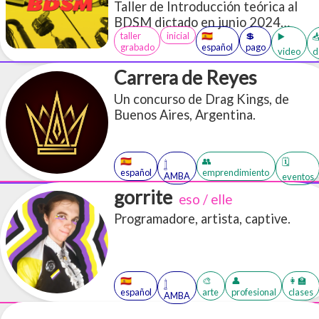
Taller de Introducción teórica al
BDSM dictado en junio 2024
taller
inicial
🇪🇸
💲
(duración total: 3 horas 12
▶️

grabado
español
pago
video
d
minutos). Diapositivas de la
presentación sobre qué es una
Carrera de Reyes
negociación y cómo es el armado de
Un concurso de Drag Kings, de
una escena. Acceso a más de 30
Buenos Aires, Argentina.
PDFs en inglés y español sobre
BDSM
🇪🇸
👥
🗓️
𓉶
español
emprendimiento
AMBA
eventos
gorrite
eso / elle
Programadore, artista, captive.
🇪🇸
🎨
👤
👩‍🏫
𓉶
español
arte
profesional
clases
AMBA