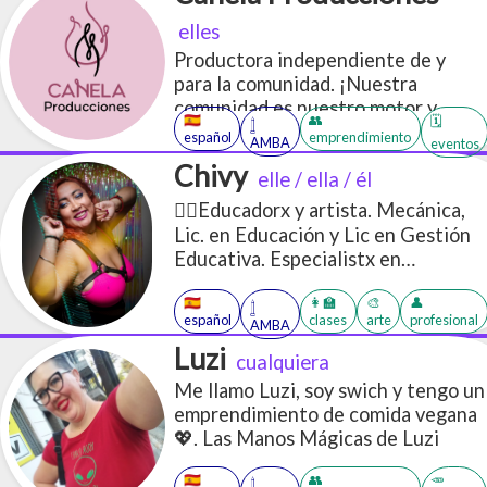
elles
Productora independiente de y
para la comunidad. ¡Nuestra
comunidad es nuestro motor y
🇪🇸
👥
🗓️
𓉶
resolver es nuestro superpoder!
español
emprendimiento
AMBA
eventos
Hacemos que las cosas sucedan 💪.
Chivy
elle / ella / él
Aseroría y gestión de proyectos
culturales y educativos. Gestión de
🏳️‍🌈Educadorx y artista. Mecánica,
comunidades y redes sociales +
Lic. en Educación y Lic en Gestión
Agenda Cultural LGBTIQ+
Educativa. Especialistx en
Educación Sexual Integral y en
🇪🇸
👩‍🏫
🎨
👤
Educación Técnico Profesional.
𓉶
español
clases
arte
profesional
AMBA
Practico Shibari, bailo tango y salsa
Luzi
queer, performeo, educo, estudio y
cualquiera
produzco eventos con Perspectiva
Me llamo Luzi, soy swich y tengo un
de Género.
emprendimiento de comida vegana
💖. Las Manos Mágicas de Luzi
🇪🇸
👥
🥕
𓉶