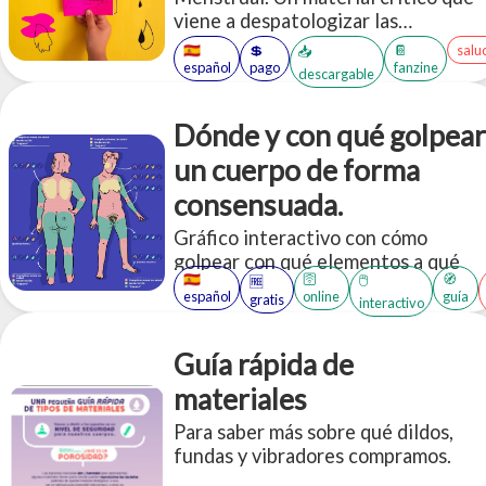
viene a despatologizar las
experiencias menstruantes,
🇪🇸
💲
📔
salu
📥
destinado a quien quiera saber más
español
pago
fanzine
descargable
sobre este proceso, derribando
mitos y estereotipos ridiculos.
Dónde y con qué golpear
un cuerpo de forma
consensuada.
Gráfico interactivo con cómo
golpear con qué elementos a qué
🇪🇸
🛜
🧭
🖱️
🆓
partes del cuerpo, de forma
español
online
guía
gratis
interactivo
consensuada.
Guía rápida de
materiales
Para saber más sobre qué dildos,
fundas y vibradores compramos.