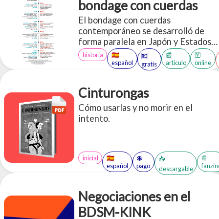
bondage con cuerdas
El bondage con cuerdas
contemporáneo se desarrolló de
forma paralela en Japón y Estados
Unidos a principios del siglo XX.
historia
🇪🇸
📰
🛜
🆓
español
artículo
online
gratis
Cinturongas
Cómo usarlas y no morir en el
intento.
inicial
🇪🇸
💲
📔
📥
español
pago
fanzin
descargable
Negociaciones en el
BDSM-KINK