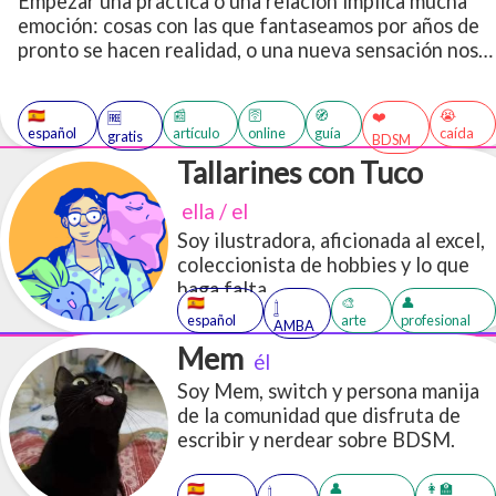
Empezar una práctica o una relación implica mucha
emoción: cosas con las que fantaseamos por años de
pronto se hacen realidad, o una nueva sensación nos
llama la atención lo suficiente como para dejarnos
maquinando por semanas. Por esto quería dejar un
🇪🇸
📰
🛜
🧭
😭
❤️
🆓
breve texto con ideas, cosas para pensar y tips de
español
artículo
online
guía
caída
gratis
BDSM
cómo afrontarlo.
Tallarines con Tuco
ella / el
Soy ilustradora, aficionada al excel,
coleccionista de hobbies y lo que
haga falta
🇪🇸
🎨
👤
𓉶
español
arte
profesional
AMBA
Mem
él
Soy Mem, switch y persona manija
de la comunidad que disfruta de
escribir y nerdear sobre BDSM.
🇪🇸
👤
👩‍🏫
𓉶