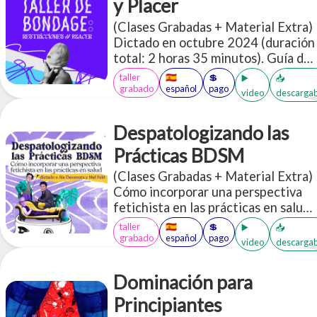
y Placer
(Clases Grabadas + Material Extra)
Dictado en octubre 2024 (duración
total: 2 horas 35 minutos). Guía de
seguridad para bondage inicial
taller
🇪🇸
💲
▶️
📥
Acceso a más de 30 PDFs en inglés
grabado
español
pago
video
descargab
y español sobre BDSM
Despatologizando las
Prácticas BDSM
(Clases Grabadas + Material Extra)
Cómo incorporar una perspectiva
fetichista en las prácticas en salud.
Es un espacio donde vamos a
taller
🇪🇸
💲
▶️
📥
socializar muchas herramientas que
grabado
español
pago
video
descargab
te permitan incorporar o
profundizar una perspectiva de
Dominación para
diversidad erótica, más
específicamente desde los aportes
Principiantes
de los colectivos kinky/BDSM, en