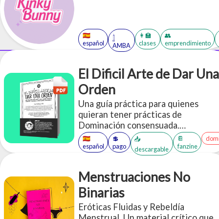
🇪🇸
👩‍🏫
👥
𓉶
español
clases
emprendimiento
AMBA
El Dificil Arte de Dar Una
Orden
Una guía práctica para quienes
quieran tener prácticas de
Dominación consensuada.
Compilamos múltiples ideas y
🇪🇸
💲
📔
domi
📥
aplicaciones de ejemplo a la hora de
español
pago
fanzine
descargable
"dar órdenes".
Menstruaciones No
Binarias
Eróticas Fluidas y Rebeldía
Menstrual. Un material crítico que