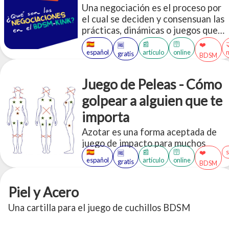
Una negociación es el proceso por
el cual se deciden y consensuan las
prácticas, dinámicas o juegos que
dos o más personas van a realizar
🇪🇸
📰
🛜
❤️
🆓
dentro de un contexto BDSM.
español
artículo
online
gratis
BDSM
Juego de Peleas - Cómo
golpear a alguien que te
importa
Azotar es una forma aceptada de
juego de impacto para muchos
🇪🇸
📰
🛜
❤️
🆓
pervertidos, pero el juego corporal
español
artículo
online
gratis
BDSM
rudo puede hacer que incluso los
jugadores experimentados se
estremezcan.
Piel y Acero
Una cartilla para el juego de cuchillos BDSM