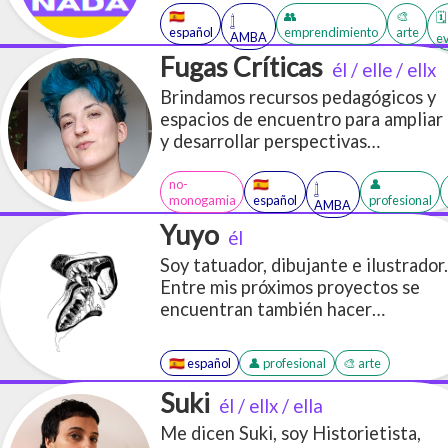
🇪🇸
👥
🎨
🗓️
𓉶
español
emprendimiento
arte
AMBA
e
Fugas Críticas
él / elle / ellx
Brindamos recursos pedagógicos y
espacios de encuentro para ampliar
y desarrollar perspectivas
disidentes sobre el género, la
sexualidad y modos de vincularnos
no-
🇪🇸
👤
𓉶
monogamia
español
profesional
afectivamente
AMBA
Yuyo
él
Soy tatuador, dibujante e ilustrador.
Entre mis próximos proyectos se
encuentran también hacer
historietas y serigrafía. Mi último
proyecto fue participar en el arte
🇪🇸 español
👤 profesional
🎨 arte
2d de un videojuego y me estoy
interiorizando en el oficio del
Suki
él / ellx / ella
concept art. Lo que más me gusta
Me dicen Suki, soy Historietista,
dibujar son monstruos, furrxs y