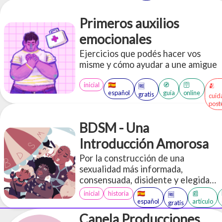
Primeros auxilios
emocionales
Ejercicios que podés hacer vos
misme y cómo ayudar a une amigue
inicial
🇪🇸
🧭
🛜
🫂
🆓
español
guía
online
gratis
cuid
post
BDSM - Una
Introducción Amorosa
Por la construcción de una
sexualidad más informada,
consensuada, disidente y elegida
libremente
inicial
historia
🇪🇸
📰
🆓
español
artículo
gratis
Canela Producciones