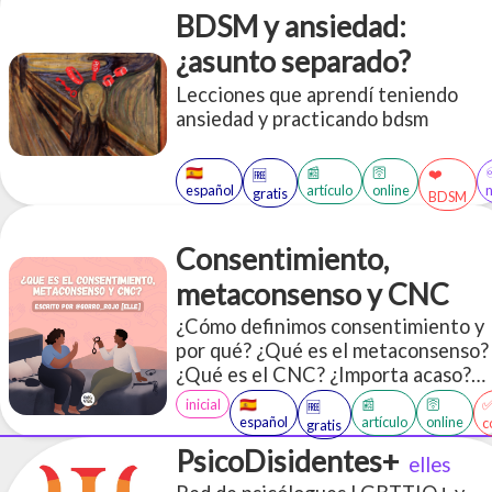
BDSM y ansiedad:
¿asunto separado?
Lecciones que aprendí teniendo
ansiedad y practicando bdsm
🇪🇸
📰
🛜
❤️
🆓
español
artículo
online
gratis
BDSM
Consentimiento,
metaconsenso y CNC
¿Cómo definimos consentimiento y
por qué? ¿Qué es el metaconsenso?
¿Qué es el CNC? ¿Importa acaso?
¿Es todo lo mismo? ¿Es el
inicial
🇪🇸
📰
🛜
🆓
consentimiento una obsesión con
español
artículo
online
c
gratis
hacer un montón de preguntas todo
PsicoDisidentes+
elles
el tiempo? ¿Cómo está el tiempo