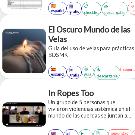
especialmente útil a la hora de
🇪🇸
🤝
📋
📥
🆓
negociar, y con nuevas relaciones.
español
ne
gratis
checklist
descargable
El Oscuro Mundo de las
Velas
Guía del uso de velas para prácticas
BDSMK
🇪🇸
🧭
seguri
📥
🆓
español
guía
gratis
descargable
In Ropes Too
Un grupo de 5 personas que
vivieron violencias sistémica en el
mundo de las cuerdas se juntan a
contar sus historias. La propuesta
es antipunitivista, no utiliza
🇬🇧
🛜
seguridad
▶️
🆓