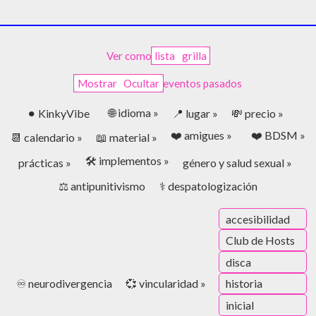
Ver como
lista
grilla
Mostrar
Ocultar
eventos pasados
🌐 idioma »
⚫︎ KinkyVibe
📍 lugar »
💸 precio »
❤️ amigues »
❤️ BDSM »
📆 calendario »
📖 material »
🛠️ implementos »
prácticas »
género y salud sexual »
⚖️ antipunitivismo
⚕️ despatologización
accesibilidad
Club de Hosts
disca
♾️ neurodivergencia
💞 vincularidad »
historia
inicial