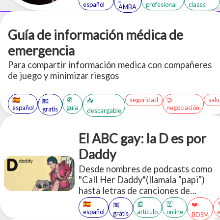
español
profesional
clases
AMBA
Guía de información médica de
emergencia
Para compartir información medica con compañeres
de juego y minimizar riesgos
🇪🇸
🧭
seguridad
🤝
sal
📥
🆓
español
guía
negociación
gratis
descargable
El ABC gay: la D es por
Daddy
Desde nombres de podcasts como
"Call Her Daddy"(llamala “papi”)
hasta letras de canciones de
Beyoncé, Nicki Minaj y Lana Del
🇪🇸
📰
🛜
❤️
🆓
Rey, el uso sexual de la palabra
español
artículo
online
gratis
BDSM