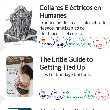
Collares Eléctricos en
Humanes
Traducción de un artículo sobre los
riesgos inmitigables de
electrocutar el cuello.
🇪🇸
📰
🛜
❤️
🆓
español
artículo
online
gratis
BDSM
The Little Guide to
Getting Tied Up
Tips for bondage bottoms.
🇬🇧
📕
📥
❤️
🆓
inglés
libro
gratis
descargable
BDSM