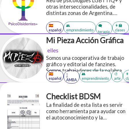
Red de psicólogues LGBTTIQ+ y
hoy? ¿Qué hora es?
otras interseccionalidades, de
distintas zonas de Argentina.
Brindamos acompañamientos en
salud mental anticapacitistas,
🇪🇸
👥
👩‍🏫
🗨️
español
emprendimiento
clases
antipunitivistas y disidentes. Con
terapia
profesionales kinkys y con
Mi Pieza Acción Gráfica
perspectiva fetichista y prosex.
elles
Somos una cooperativa de trabajo
gráfico y editorial de fanzines.
Somos trabajadores de la palabra
🇪🇸
👥
🎨
👩
𓉶
que publicamos los textos que
español
emprendimiento
arte
cl
AMBA
queremos ver circular.
Checklist BDSM
La finalidad de esta lista es servir
como herramienta para ayudar con
el autoconocimiento y la
comunicación. Puede ser