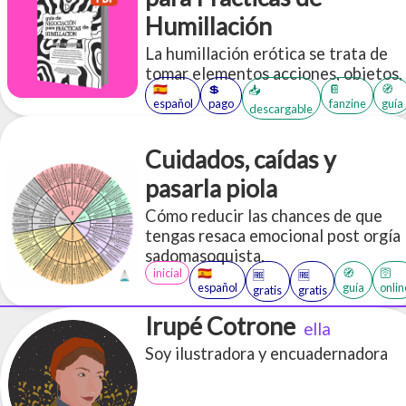
Humillación
La humillación erótica se trata de
tomar elementos acciones, objetos,
🇪🇸
💲
📔
🧭
📥
palabras que en el “mundo exterior”
español
pago
fanzine
guía
descargable
(subjetivo de cada persona) nos
parecerían “humillantes” y re-
contextualziarlas eróticamente a
Cuidados, caídas y
través de un lente de apreciación,
pasarla piola
cuidado, aceptación y disfrute.
Cómo reducir las chances de que
tengas resaca emocional post orgía
sadomasoquista.
inicial
🇪🇸
🧭
🛜
🆓
🆓
español
guía
onlin
gratis
gratis
Irupé Cotrone
ella
Soy ilustradora y encuadernadora