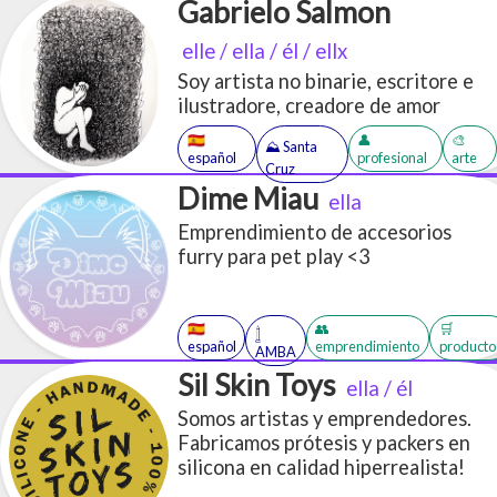
Gabrielo Salmon
elle / ella / él / ellx
Soy artista no binarie, escritore e
ilustradore, creadore de amor
🇪🇸
👤
🎨
⛰️ Santa
español
profesional
arte
Cruz
Dime Miau
ella
Emprendimiento de accesorios
furry para pet play <3
🇪🇸
👥
🛒
𓉶
español
emprendimiento
producto
AMBA
Sil Skin Toys
ella / él
Somos artistas y emprendedores.
Fabricamos prótesis y packers en
silicona en calidad hiperrealista!