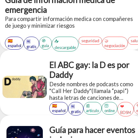
emergencia
Para compartir información medica con compañeres
de juego y minimizar riesgos
🇪🇸
🧭
seguridad
🤝
sal
📥
🆓
español
guía
negociación
gratis
descargable
El ABC gay: la D es por
Daddy
Desde nombres de podcasts como
"Call Her Daddy"(llamala “papi”)
hasta letras de canciones de
Beyoncé, Nicki Minaj y Lana Del
🇪🇸
📰
🛜
❤️
🆓
Rey, el uso sexual de la palabra
español
artículo
online
gratis
BDSM
"papi/daddy" se está apoderando de
los principales medios de
Guía para hacer eventos
comunicación, pero llamar "Daddy"