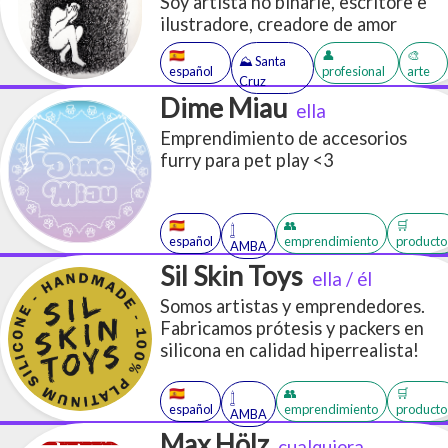
Soy artista no binarie, escritore e
ilustradore, creadore de amor
🇪🇸
👤
🎨
⛰️ Santa
español
profesional
arte
Cruz
Dime Miau
ella
Emprendimiento de accesorios
furry para pet play <3
🇪🇸
👥
🛒
𓉶
español
emprendimiento
producto
AMBA
Sil Skin Toys
ella / él
Somos artistas y emprendedores.
Fabricamos prótesis y packers en
silicona en calidad hiperrealista!
🇪🇸
👥
🛒
𓉶
español
emprendimiento
producto
AMBA
Max Hölz
cualquiera