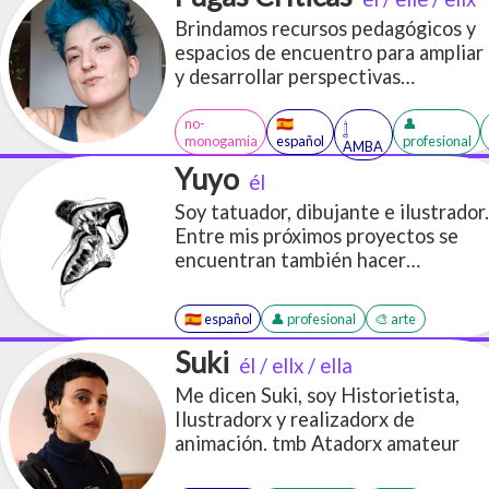
Brindamos recursos pedagógicos y
espacios de encuentro para ampliar
y desarrollar perspectivas
disidentes sobre el género, la
sexualidad y modos de vincularnos
no-
🇪🇸
👤
𓉶
monogamia
español
profesional
afectivamente
AMBA
Yuyo
él
Soy tatuador, dibujante e ilustrador.
Entre mis próximos proyectos se
encuentran también hacer
historietas y serigrafía. Mi último
proyecto fue participar en el arte
🇪🇸 español
👤 profesional
🎨 arte
2d de un videojuego y me estoy
interiorizando en el oficio del
Suki
él / ellx / ella
concept art. Lo que más me gusta
Me dicen Suki, soy Historietista,
dibujar son monstruos, furrxs y
Ilustradorx y realizadorx de
cosas gor3 y erótikas. Pero puedo
animación. tmb Atadorx amateur
hacer de todito. Hago trabajos por
encargo.