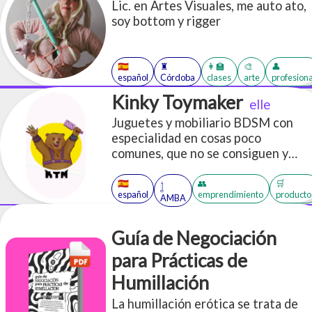
Lic. en Artes Visuales, me auto ato,
soy bottom y rigger
🇪🇸
♜
👩‍🏫
🎨
👤
español
Córdoba
clases
arte
profesiona
Kinky Toymaker
elle
Juguetes y mobiliario BDSM con
especialidad en cosas poco
comunes, que no se consiguen y
orientadas a optimizar espacio
🇪🇸
👥
🛒
𓉶
español
emprendimiento
producto
AMBA
Guía de Negociación
para Prácticas de
Humillación
La humillación erótica se trata de