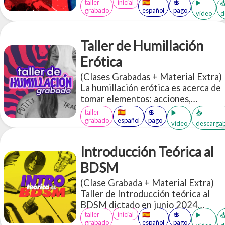
taller
inicial
🇪🇸
💲
tener en cuenta? ¿Qué
▶️

grabado
español
pago
video
d
terminología tengo que saber?
¿cómo encuentro qué tipo de Dom*
soy? ¿Qué prácticas existen?
Taller de Humillación
¿Cómo tengo una dinámica? ¿Qué
tipo de sumis* hay?
Erótica
(Clases Grabadas + Material Extra)
La humillación erótica es acerca de
tomar elementos: acciones,
objetos, palabras que en el "mundo
taller
🇪🇸
💲
▶️
📥
exterior" subjetivo de cada persona
grabado
español
pago
video
descargab
nos parecerían "humillantes" y re
contextualizarlas en un espacio
Introducción Teórica al
erótico a través de un lente de
apreciación, cuidado, aceptación y
BDSM
disfrute <3
(Clase Grabada + Material Extra)
Taller de Introducción teórica al
BDSM dictado en junio 2024
taller
inicial
🇪🇸
💲
(duración total: 3 horas 12
▶️

grabado
español
pago