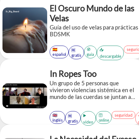
El Oscuro Mundo de las
Velas
Guía del uso de velas para prácticas
BDSMK
🇪🇸
🧭
seguri
📥
🆓
español
guía
gratis
descargable
In Ropes Too
Un grupo de 5 personas que
vivieron violencias sistémica en el
mundo de las cuerdas se juntan a
contar sus historias. La propuesta
es antipunitivista, no utiliza
🇬🇧
🛜
seguridad
▶️
🆓
nombres y propone pensar las
inglés
online
gratis
video
interseccionalidades y formas de
cuidado que harían falta en la
comunidad