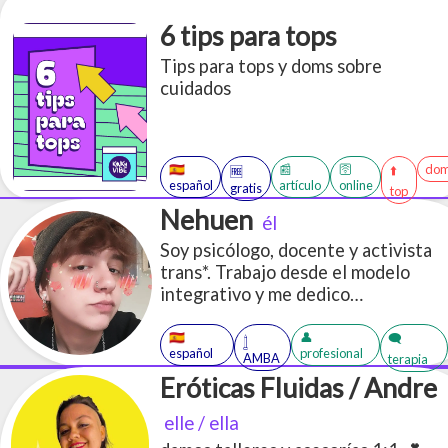
6 tips para tops
Tips para tops y doms sobre
cuidados
🇪🇸
📰
🛜
dom
⬆️
🆓
español
artículo
online
gratis
top
Nehuen
él
Soy psicólogo, docente y activista
trans*. Trabajo desde el modelo
integrativo y me dedico
mayormente a trabajar con
personas del colectivo
🇪🇸
👤
🗨️
𓉶
español
profesional
LGBTTTIQA+.
AMBA
terapia
Eróticas Fluidas / Andre
elle / ella