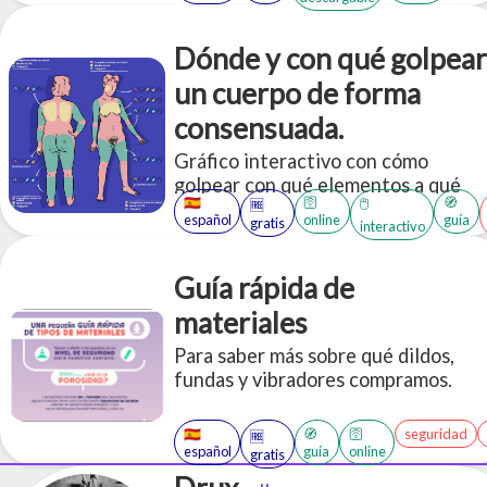
sobre este proceso, derribando
mitos y estereotipos ridiculos.
Dónde y con qué golpear
un cuerpo de forma
consensuada.
Gráfico interactivo con cómo
golpear con qué elementos a qué
🇪🇸
🛜
🧭
🖱️
🆓
partes del cuerpo, de forma
español
online
guía
gratis
interactivo
consensuada.
Guía rápida de
materiales
Para saber más sobre qué dildos,
fundas y vibradores compramos.
🇪🇸
🧭
🛜
seguridad
🆓
español
guía
online
gratis