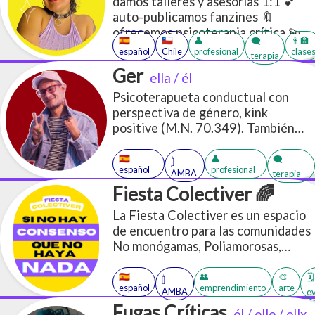
damos talleres y asesorías 1:1 💕
auto-publicamos fanzines 🔖
ofrecemos psicoterapia crítica 💫
🇪🇸
🇨🇱
👤
👩‍🏫
🗨️
en base a las sexualidades, géneros
español
Chile
profesional
clase
terapia
y afectos 🏳️‍🌈⚧️🏳️‍⚧️
Ger
ella / él
Psicoterapueta conductual con
perspectiva de género, kink
positive (M.N. 70.349). También
switch y fetichista.
🇪🇸
👤
🗨️
𓉶
español
profesional
AMBA
terapia
Fiesta Colectiver 🌈
La Fiesta Colectiver es un espacio
de encuentro para las comunidades
No monógamas, Poliamorosas,
Kinkys, LGBTIQ+.
🇪🇸
👥
🎨
🗓️
𓉶
español
emprendimiento
arte
AMBA
e
Fugas Críticas
él / elle / ellx