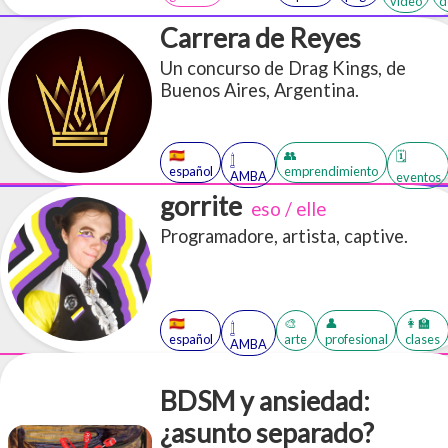
video
d
minutos). Diapositivas de la
presentación sobre qué es una
Carrera de Reyes
negociación y cómo es el armado de
Un concurso de Drag Kings, de
una escena. Acceso a más de 30
Buenos Aires, Argentina.
PDFs en inglés y español sobre
BDSM
🇪🇸
👥
🗓️
𓉶
español
emprendimiento
AMBA
eventos
gorrite
eso / elle
Programadore, artista, captive.
🇪🇸
🎨
👤
👩‍🏫
𓉶
español
arte
profesional
clases
AMBA
BDSM y ansiedad:
¿asunto separado?