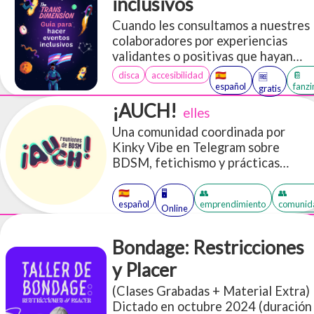
a alguien que definitivamente no es
inclusivos
tu padre no es exactamente nuevo.
Cuando les consultamos a nuestres
La gente ha utilizado "papi/daddy"
colaboradores por experiencias
en escenarios sexys durante siglos,
validantes o positivas que hayan
y la comunidad queer desempeñó
tenido en eventos, lo que
disca
accesibilidad
🇪🇸
📔
un papel especial en la
🆓
escuchamos fue: “En el mejor de los
español
fanzi
gratis
configuración de cómo se utiliza
casos, fue mediocre.” Queremos
¡AUCH!
hoy en día.
elles
creer que esto no es por una falta
Una comunidad coordinada por
de entendimiento y
Kinky Vibe en Telegram sobre
responsabilidad, si no por una falta
BDSM, fetichismo y prácticas
de recursos y guia. Ojalá este
disidentes. Reglas, información, y
fanzine ayude.
códigos de convivencia que
🇪🇸
👥
👥
🖥️
español
emprendimiento
comunid
manejamos.
Online
Bondage: Restricciones
y Placer
(Clases Grabadas + Material Extra)
Dictado en octubre 2024 (duración