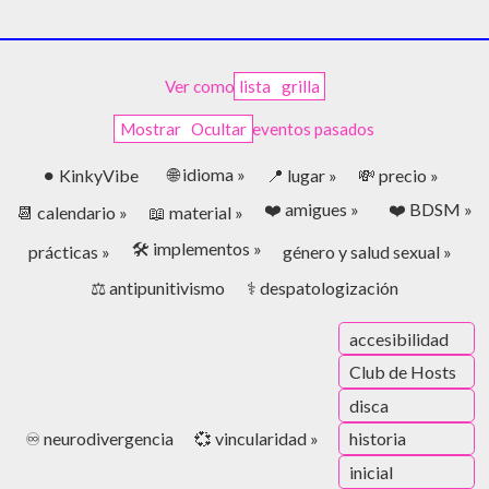
Ver como
lista
grilla
Mostrar
Ocultar
eventos pasados
🌐 idioma »
⚫︎ KinkyVibe
📍 lugar »
💸 precio »
❤️ amigues »
❤️ BDSM »
📆 calendario »
📖 material »
🛠️ implementos »
prácticas »
género y salud sexual »
⚖️ antipunitivismo
⚕️ despatologización
accesibilidad
Club de Hosts
disca
♾️ neurodivergencia
💞 vincularidad »
historia
inicial