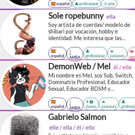
🇪🇸 español
👤 profesional
🎨 arte
Sole ropebunny
ella
Soy artista de cuerdas/ modelo de
shibari por vocación, hobby e
identidad. Me interesa que las
personas sin recursos económicos
puedan tener acceso a la
🇪🇸
👤
🔥
❤️
𓉶
español
profesional
sesiones
información!
AMBA
B
DemonWeb / Mel
él / elle
Mi nombre es Mel, soy Sub, Switch,
Dominatrix Profesional, Educador
Sexual, Educador BDSM y
performer.
🇪🇸
👩‍🏫
🔥
👤
𓉶
español
clases
sesiones
profesi
AMBA
Gabrielo Salmon
elle / ella / él / ellx