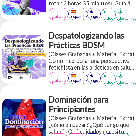
total: 2 horas 35 minutos). Guía de
seguridad para bondage inicial
taller
🇪🇸
💲
▶️
📥
Acceso a más de 30 PDFs en inglés
grabado
español
pago
video
descargab
y español sobre BDSM
Despatologizando las
Prácticas BDSM
(Clases Grabadas + Material Extra)
Cómo incorporar una perspectiva
fetichista en las prácticas en salud.
Es un espacio donde vamos a
taller
🇪🇸
💲
▶️
📥
socializar muchas herramientas que
grabado
español
pago
video
descargab
te permitan incorporar o
profundizar una perspectiva de
Dominación para
diversidad erótica, más
específicamente desde los aportes
Principiantes
de los colectivos kinky/BDSM, en
(Clases Grabadas + Material Extra)
las prácticas relacionadas con la
¿cómo empezar? ¿Qué tengo que
salud
saber? ¿Qué cuidados necesito