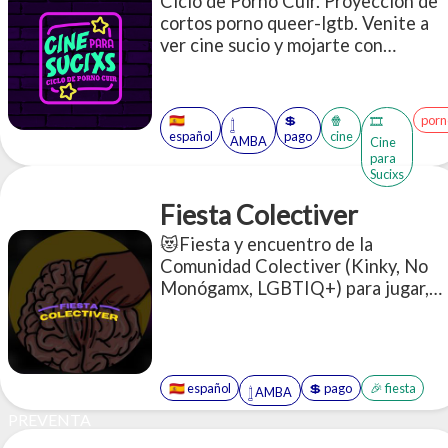
Ciclo de Porno Cuir. Proyección de
cortos porno queer-lgtb. Venite a
ver cine sucio y mojarte con
nosotres.
🇪🇸
💲
🍿
porn
🎞️
𓉶
español
pago
cine
AMBA
Cine
para
Sucixs
Fiesta Colectiver
😻Fiesta y encuentro de la
Comunidad Colectiver (Kinky, No
Monógamx, LGBTIQ+) para jugar,
perrear y JUGAR😈
🇪🇸 español
💲 pago
🎉 fiesta
𓉶 AMBA
PREVENTA