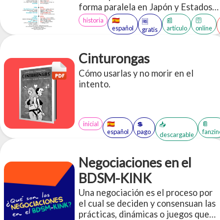
forma paralela en Japón y Estados
Unidos a principios del siglo XX.
historia
🇪🇸
📰
🛜
🆓
español
artículo
online
gratis
Cinturongas
Cómo usarlas y no morir en el
intento.
inicial
🇪🇸
💲
📔
📥
español
pago
fanzin
descargable
Negociaciones en el
BDSM-KINK
Una negociación es el proceso por
el cual se deciden y consensuan las
prácticas, dinámicas o juegos que