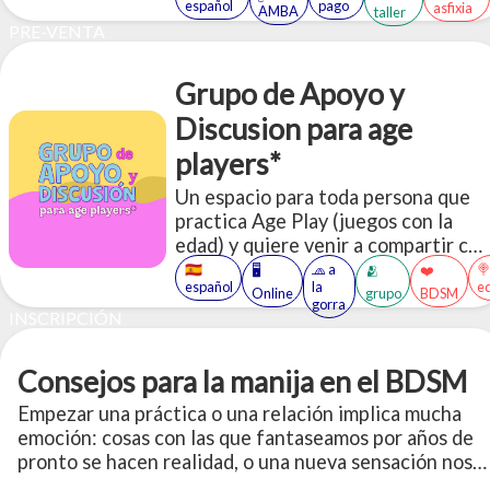
español
pago
asfixia
AMBA
taller
PRE-VENTA
Grupo de Apoyo y
Discusion para age
players*
Un espacio para toda persona que
practica Age Play (juegos con la
edad) y quiere venir a compartir con
otres sobre estas vivencias.
🇪🇸
🧢 a

🖥️
🫂
❤️
español
la
e
Online
grupo
BDSM
gorra
INSCRIPCIÓN
Consejos para la manija en el BDSM
Empezar una práctica o una relación implica mucha
emoción: cosas con las que fantaseamos por años de
pronto se hacen realidad, o una nueva sensación nos
llama la atención lo suficiente como para dejarnos