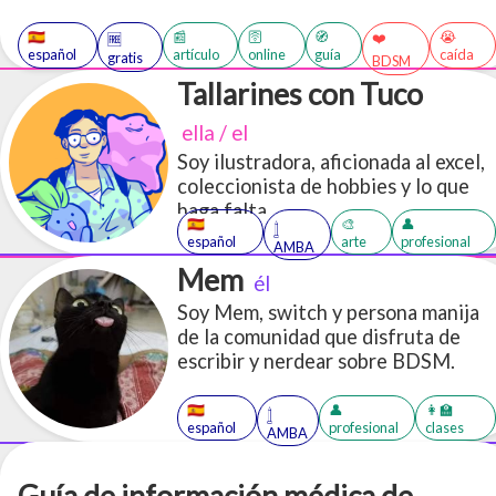
maquinando por semanas. Por esto quería dejar un
🇪🇸
📰
🛜
🧭
😭
❤️
🆓
breve texto con ideas, cosas para pensar y tips de
español
artículo
online
guía
caída
gratis
BDSM
cómo afrontarlo.
Tallarines con Tuco
ella / el
Soy ilustradora, aficionada al excel,
coleccionista de hobbies y lo que
haga falta
🇪🇸
🎨
👤
𓉶
español
arte
profesional
AMBA
Mem
él
Soy Mem, switch y persona manija
de la comunidad que disfruta de
escribir y nerdear sobre BDSM.
🇪🇸
👤
👩‍🏫
𓉶
español
profesional
clases
AMBA
Guía de información médica de