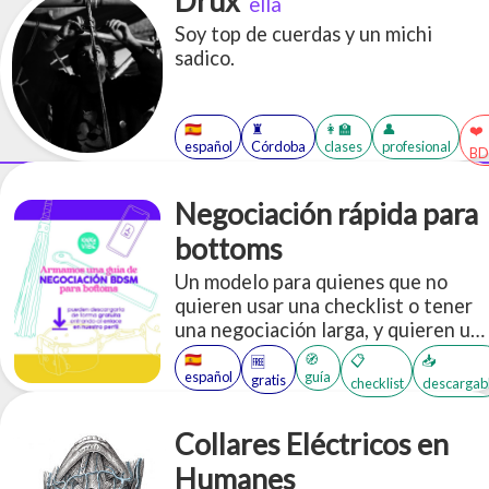
Drux
ella
Soy top de cuerdas y un michi
sadico.
🇪🇸
♜
👩‍🏫
👤
❤️
español
Córdoba
clases
profesional
BD
Negociación rápida para
bottoms
Un modelo para quienes que no
quieren usar una checklist o tener
una negociación larga, y quieren un
modelo pre-hecho para establecer
🇪🇸
🧭
📋
📥
🆓
gustos, necesidades, intenciones,
español
guía
gratis
checklist
descargab
preferencias, límites, entre otros.
Collares Eléctricos en
Humanes