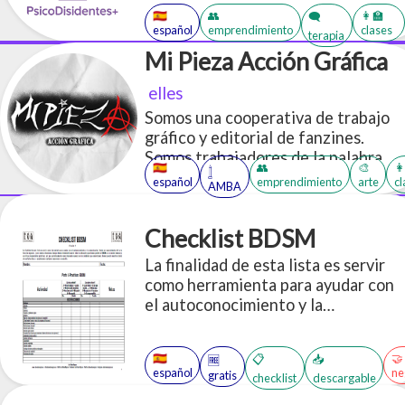
salud mental anticapacitistas,
🇪🇸
👥
👩‍🏫
🗨️
español
emprendimiento
clases
antipunitivistas y disidentes. Con
terapia
profesionales kinkys y con
Mi Pieza Acción Gráfica
perspectiva fetichista y prosex.
elles
Somos una cooperativa de trabajo
gráfico y editorial de fanzines.
Somos trabajadores de la palabra
🇪🇸
👥
🎨
👩
𓉶
que publicamos los textos que
español
emprendimiento
arte
cl
AMBA
queremos ver circular.
Checklist BDSM
La finalidad de esta lista es servir
como herramienta para ayudar con
el autoconocimiento y la
comunicación. Puede ser
especialmente útil a la hora de
🇪🇸
🤝
📋
📥
🆓
negociar, y con nuevas relaciones.
español
ne
gratis
checklist
descargable