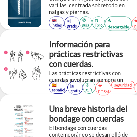
varillas, centrada sobretodo en
nalgas y piernas.
🇬🇧
🧭
📕
📥
❤
🆓
inglés
guía
libro
gratis
descargable
Información para
prácticas restrictivas
con cuerdas.
Las prácticas restrictivas con
cuerdas involucran siempre un
🇪🇸
🧭
seguridad
❤️
🆓
riesgo asumido el cual debe ser
español
guía
gratis
BDSM
comunicado y entendido entre las
partes. Una forma de evitar daños
en las personas es estar preparados
Una breve historia del
y tratar de disminuir esos riesgos.
bondage con cuerdas
El bondage con cuerdas
contemporáneo se desarrolló de