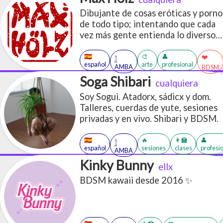
Dibujante de cosas eróticas y porno
de todo tipo; intentando que cada
vez más gente entienda lo diverso
que puede ser el deseo.
🇪🇸
🎨
👤
❤️
𓉶
español
arte
profesional
AMBA
BDSM
Soga Shibari
cualquiera
Soy Sogui. Atadorx, sádicx y dom.
Talleres, cuerdas de yute, sesiones
privadas y en vivo. Shibari y BDSM.
🇪🇸
🔥
👩‍🏫
👤
𓉶
español
sesiones
clases
profesi
AMBA
Kinky Bunny
ellx
BDSM kawaii desde 2016 ✨