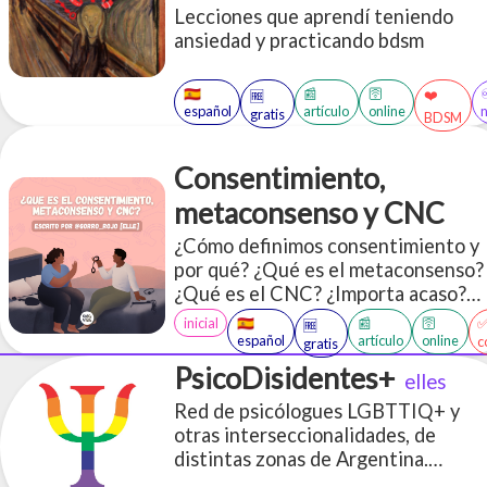
Lecciones que aprendí teniendo
ansiedad y practicando bdsm
🇪🇸
📰
🛜
❤️
🆓
español
artículo
online
gratis
BDSM
Consentimiento,
metaconsenso y CNC
¿Cómo definimos consentimiento y
por qué? ¿Qué es el metaconsenso?
¿Qué es el CNC? ¿Importa acaso?
¿Es todo lo mismo? ¿Es el
inicial
🇪🇸
📰
🛜
🆓
consentimiento una obsesión con
español
artículo
online
c
gratis
hacer un montón de preguntas todo
PsicoDisidentes+
elles
el tiempo? ¿Cómo está el tiempo
Red de psicólogues LGBTTIQ+ y
hoy? ¿Qué hora es?
otras interseccionalidades, de
distintas zonas de Argentina.
Brindamos acompañamientos en