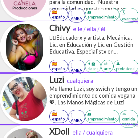
para la comunidad. ¡Nuestra
comunidad es nuestro motor y
🇪🇸
👥
🗓️
𓉶
resolver es nuestro superpoder!
español
emprendimiento
AMBA
eventos
Hacemos que las cosas sucedan 💪.
Chivy
elle / ella / él
Aseroría y gestión de proyectos
culturales y educativos. Gestión de
🏳️‍🌈Educadorx y artista. Mecánica,
comunidades y redes sociales +
Lic. en Educación y Lic en Gestión
Agenda Cultural LGBTIQ+
Educativa. Especialistx en
Educación Sexual Integral y en
🇪🇸
👩‍🏫
🎨
👤
Educación Técnico Profesional.
𓉶
español
clases
arte
profesional
AMBA
Practico Shibari, bailo tango y salsa
Luzi
queer, performeo, educo, estudio y
cualquiera
produzco eventos con Perspectiva
Me llamo Luzi, soy swich y tengo un
de Género.
emprendimiento de comida vegana
💖. Las Manos Mágicas de Luzi
🇪🇸
👥
🥕
𓉶
español
emprendimiento
comida
AMBA
vegana
XDoll
ella / cualquiera