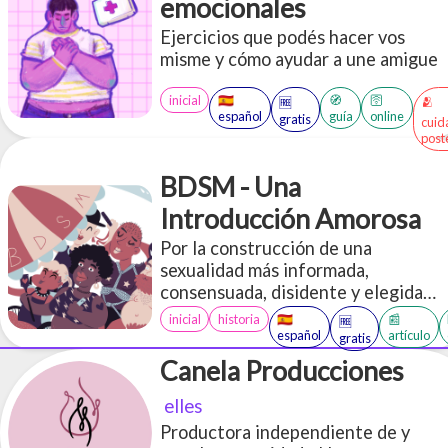
emocionales
Ejercicios que podés hacer vos
misme y cómo ayudar a une amigue
inicial
🇪🇸
🧭
🛜
🫂
🆓
español
guía
online
gratis
cuid
post
BDSM - Una
Introducción Amorosa
Por la construcción de una
sexualidad más informada,
consensuada, disidente y elegida
libremente
inicial
historia
🇪🇸
📰
🆓
español
artículo
gratis
Canela Producciones
elles
Productora independiente de y