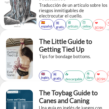
Traducción de un artículo sobre los
riesgos inmitigables de
electrocutar el cuello.
🇪🇸
📰
🛜
❤️
🆓
español
artículo
online
gratis
BDSM
The Little Guide to
Getting Tied Up
Tips for bondage bottoms.
🇬🇧
📕
📥
❤️
🆓
inglés
libro
gratis
descargable
BDSM
The Toybag Guide to
Canes and Caning
Una guía en inglés de juegos con