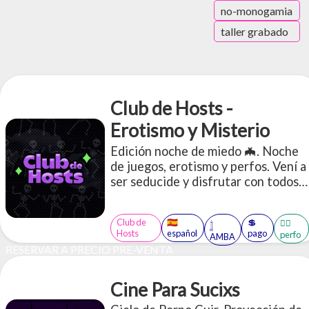
no-monogamia
taller grabado
Club de Hosts -
Erotismo y Misterio
Edición noche de miedo 🦇. Noche
de juegos, erotismo y perfos. Vení a
ser seducide y disfrutar con todos
tus sentidos de los juegos. (CUPOS
LIMITADOS)
Club de
🇪🇸
💲
🤹‍♂️
𓉶
Hosts
español
pago
perfo
AMBA
RESERVAR A PRECIO PRE-VENTA
Cine Para Sucixs