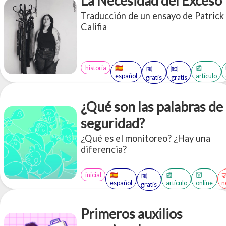
La Necesidad del Exceso
Traducción de un ensayo de Patrick
Califia
historia
🇪🇸
📰
🆓
🆓
español
artículo
gratis
gratis
¿Qué son las palabras de
seguridad?
¿Qué es el monitoreo? ¿Hay una
diferencia?
inicial
🇪🇸
📰
🛜

🆓
español
artículo
online
n
gratis
Primeros auxilios