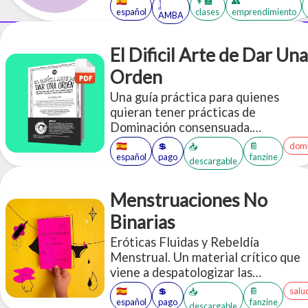
🇪🇸
👩‍🏫
👥
𓉶
español
clases
emprendimiento
AMBA
El Dificil Arte de Dar Una
Orden
Una guía práctica para quienes
quieran tener prácticas de
Dominación consensuada.
Compilamos múltiples ideas y
🇪🇸
💲
📔
domi
📥
aplicaciones de ejemplo a la hora de
español
pago
fanzine
descargable
"dar órdenes".
Menstruaciones No
Binarias
Eróticas Fluidas y Rebeldía
Menstrual. Un material crítico que
viene a despatologizar las
experiencias menstruantes,
🇪🇸
💲
📔
salu
📥
destinado a quien quiera saber más
español
pago
fanzine
descargable