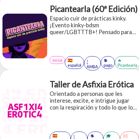
Picantearla (60ª Edición)
Espacio cuir de prácticas kinky.
¡Evento kinky-bdsm
queer/LGBTTTB+! Pensado para
todes quienes quieran sesionar,
charlar y conocer gente en un
espacio tranqui y juguetón
inicial
🇪🇸
💲
🔥
𓉶
español
pago
Picantearla
AMBA
Taller de Asfixia Erótica
Orientado a personas que les
interese, excite, e intrigue jugar
con la respiración y todo lo que lo
atraviesa: ahorcamiento, control de
la respiración, asfixia, sofocación, ¡y
mucho más!
🇪🇸
💲
🎓
😶‍🌫️
𓉶