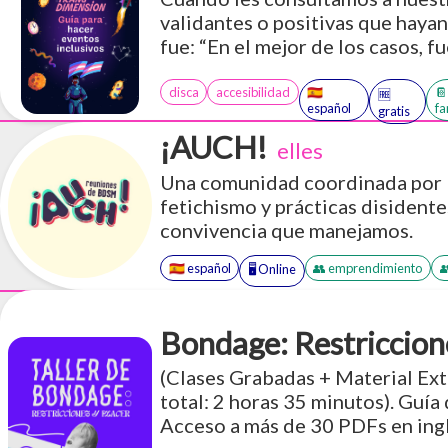
validantes o positivas que haya
fue: “En el mejor de los casos, 
no es por una falta de entendimi
falta de recursos y guia. Ojalá e
disca
accesibilidad
🇪🇸

🆓
español
fa
gratis
¡AUCH!
elles
Una comunidad coordinada por 
fetichismo y prácticas disidente
convivencia que manejamos.
🇪🇸 español
👥 emprendimiento

🖥️ Online
Bondage: Restriccion
(Clases Grabadas + Material Ex
total: 2 horas 35 minutos). Guía
Acceso a más de 30 PDFs en ing