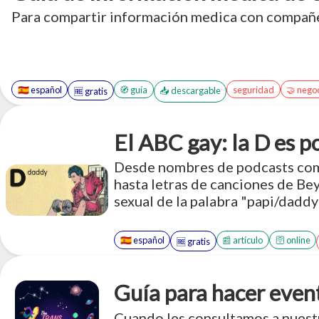
Para compartir información medica con compañe
🇪🇸 español
🧭 guía
seguridad
🤝 nego
📥 descargable
🆓 gratis
El ABC gay: la D es 
Desde nombres de podcasts como
hasta letras de canciones de Bey
sexual de la palabra "papi/daddy
medios de comunicación, pero l
definitivamente no es tu padre 
🇪🇸 español
📰 artículo
🛜 online
🆓 gratis
utilizado "papi/daddy" en escena
comunidad queer desempeñó un p
cómo se utiliza hoy en día.
Guía para hacer event
Cuando les consultamos a nuest