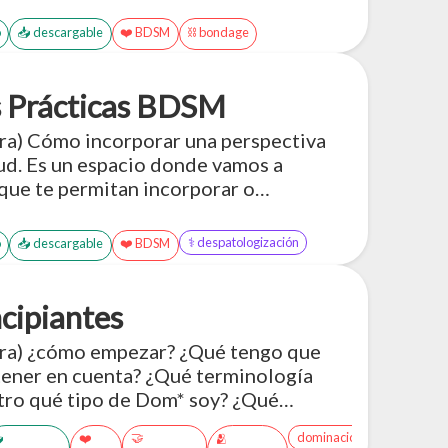
o
📥 descargable
❤️ BDSM
⛓️ bondage
s Prácticas BDSM
tra) Cómo incorporar una perspectiva
alud. Es un espacio donde vamos a
que te permitan incorporar o
diversidad erótica, más
es de los colectivos kinky/BDSM, en
⚕️ despatologización
o
📥 descargable
❤️ BDSM
 salud
cipiantes
tra) ¿cómo empezar? ¿Qué tengo que
tener en cuenta? ¿Qué terminología
tro qué tipo de Dom* soy? ¿Qué
una dinámica? ¿Qué tipo de sumis* hay?
🤝
dominación

❤️
🫂