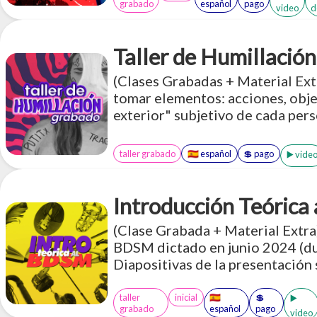
grabado
español
pago
video
d
Taller de Humillación
(Clases Grabadas + Material Extr
tomar elementos: acciones, obje
exterior" subjetivo de cada pers
contextualizarlas en un espacio 
apreciación, cuidado, aceptación
taller grabado
🇪🇸 español
💲 pago
▶️ vide
Introducción Teóric
(Clase Grabada + Material Extra)
BDSM dictado en junio 2024 (dur
Diapositivas de la presentación
es el armado de una escena. Acc
español sobre BDSM
taller
inicial
🇪🇸
💲
▶️
grabado
español
pago
video