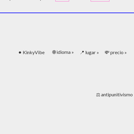
🌐 idioma »
⚫︎ KinkyVibe
📍 lugar »
💸 precio »
⚖️ antipunitivismo