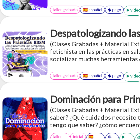
taller grabado
🇪🇸 español
💲 pago
▶️ vide
Despatologizando la
(Clases Grabadas + Material Ex
fetichista en las prácticas en s
socializar muchas herramientas 
profundizar una perspectiva de 
específicamente desde los aport
taller grabado
🇪🇸 español
💲 pago
▶️ vide
las prácticas relacionadas con la
Dominación para Prin
(Clases Grabadas + Material Ex
saber? ¿Qué cuidados necesito 
tengo que saber? ¿cómo encuen
prácticas existen? ¿Cómo tengo 
taller
inicial
🇪🇸
💲
▶️
