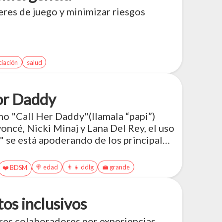
res de juego y minimizar riesgos
ciación
salud
por Daddy
 "Call Her Daddy"(llamala “papi”)
oncé, Nicki Minaj y Lana Del Rey, el uso
" se está apoderando de los principales
lamar "Daddy" a alguien que
no es exactamente nuevo. La gente ha
🍭 edad
👨‍👧 ddlg
💼 grande
❤️ BDSM
rios sexys durante siglos, y la
apel especial en la configuración de
os inclusivos
res colaboradores por experiencias