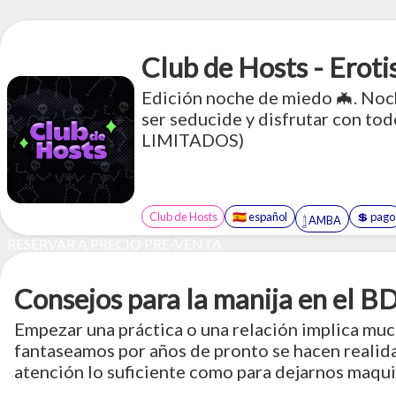
Club de Hosts - Eroti
Edición noche de miedo 🦇. Noch
ser seducide y disfrutar con to
LIMITADOS)
Club de Hosts
🇪🇸 español
💲 pago
𓉶 AMBA
RESERVAR A PRECIO PRE-VENTA
Consejos para la manija en el 
Empezar una práctica o una relación implica muc
fantaseamos por años de pronto se hacen realida
atención lo suficiente como para dejarnos maqu
dejar un breve texto con ideas, cosas para pensar