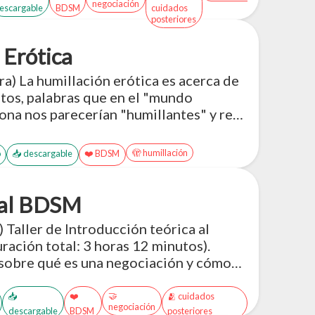
negociación
escargable
BDSM
cuidados
posteriores
 Erótica
a) La humillación erótica es acerca de
tos, palabras que en el "mundo
ona nos parecerían "humillantes" y re
erótico a través de un lente de
 y disfrute <3
🫣 humillación
o
📥 descargable
❤️ BDSM
a al BDSM
 Taller de Introducción teórica al
ación total: 3 horas 12 minutos).
 sobre qué es una negociación y cómo
eso a más de 30 PDFs en inglés y
🤝
📥
❤️
🫂 cuidados
negociación
descargable
BDSM
posteriores