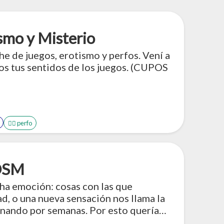
smo y Misterio
e de juegos, erotismo y perfos. Vení a
dos tus sentidos de los juegos. (CUPOS
🤹‍♂️ perfo
BDSM
ha emoción: cosas con las que
d, o una nueva sensación nos llama la
inando por semanas. Por esto quería
 y tips de cómo afrontarlo.