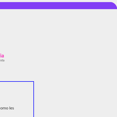
ia
ista
omo les