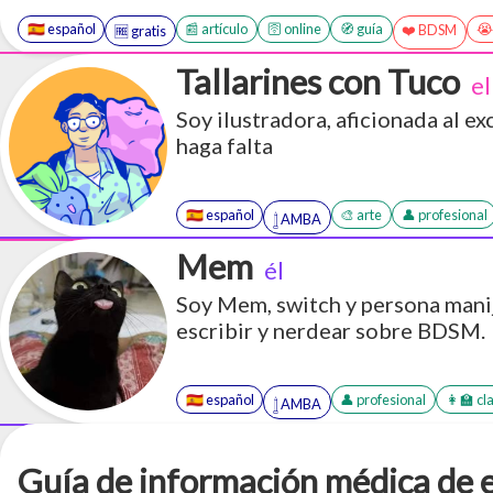
🇪🇸 español
📰 artículo
🛜 online
🧭 guía
😭
❤️ BDSM
🆓 gratis
Tallarines con Tuco
el
Soy ilustradora, aficionada al ex
haga falta
🇪🇸 español
🎨 arte
👤 profesional
𓉶 AMBA
Mem
él
Soy Mem, switch y persona manij
escribir y nerdear sobre BDSM.
🇪🇸 español
👤 profesional
👩‍🏫 cl
𓉶 AMBA
Guía de información médica de 