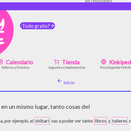
86 resultados
o
-
2024-04-25
¿Todo gratis?
Calendario
Tienda
Kinkiped
Talleres y Eventos
Juguetes e Implementos
Enciclopedia Fetich
Inicio
 en un mismo lugar, tanto cosas del
sa, por ejemplo, el
shibari
vas a poder ver tanto
libros
y
talleres
c