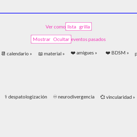
Ver como
lista
grilla
Mostrar
Ocultar
eventos pasados
❤️ amigues »
❤️ BDSM »
📆 calendario »
📖 material »
p
⚕️ despatologización
♾️ neurodivergencia
💞 vincularidad »