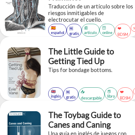
Traducción de un artículo sobre los
riesgos inmitigables de
electrocutar el cuello.
🇪🇸
📰
🛜
❤️
🆓
español
artículo
online
gratis
BDSM
The Little Guide to
Getting Tied Up
Tips for bondage bottoms.
🇬🇧
📕
📥
❤️
🆓
inglés
libro
gratis
descargable
BDSM
The Toybag Guide to
Canes and Caning
Una guía en inglés de juegos con