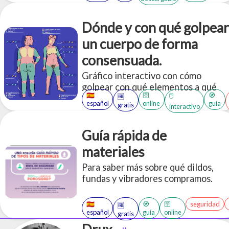
sobre este proceso, derribando
mitos y estereotipos ridiculos.
Dónde y con qué golpear
un cuerpo de forma
consensuada.
Gráfico interactivo con cómo
golpear con qué elementos a qué
🇪🇸
🛜
🧭
🖱️
🆓
partes del cuerpo, de forma
español
online
guía
gratis
interactivo
consensuada.
Guía rápida de
materiales
Para saber más sobre qué dildos,
fundas y vibradores compramos.
🇪🇸
🧭
🛜
seguridad
🆓
español
guía
online
gratis