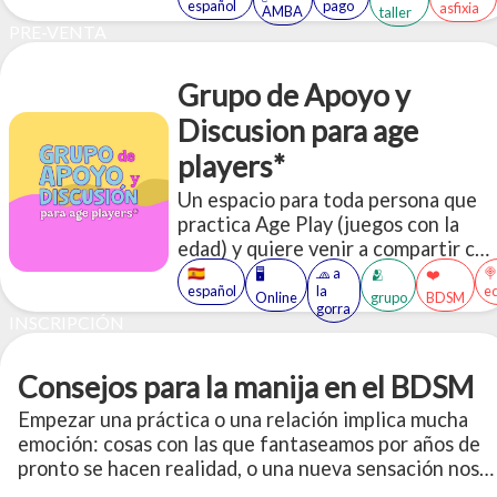
español
pago
asfixia
AMBA
taller
PRE-VENTA
Grupo de Apoyo y
Discusion para age
players*
Un espacio para toda persona que
practica Age Play (juegos con la
edad) y quiere venir a compartir con
otres sobre estas vivencias.
🇪🇸
🧢 a

🖥️
🫂
❤️
español
la
e
Online
grupo
BDSM
gorra
INSCRIPCIÓN
Consejos para la manija en el BDSM
Empezar una práctica o una relación implica mucha
emoción: cosas con las que fantaseamos por años de
pronto se hacen realidad, o una nueva sensación nos
llama la atención lo suficiente como para dejarnos