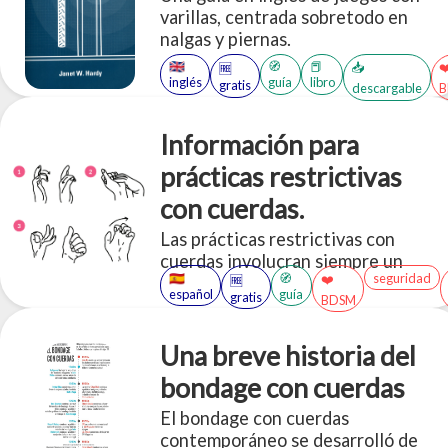
varillas, centrada sobretodo en
nalgas y piernas.
🇬🇧
🧭
📕
📥
❤
🆓
inglés
guía
libro
gratis
descargable
Información para
prácticas restrictivas
con cuerdas.
Las prácticas restrictivas con
cuerdas involucran siempre un
🇪🇸
🧭
seguridad
❤️
🆓
riesgo asumido el cual debe ser
español
guía
gratis
BDSM
comunicado y entendido entre las
partes. Una forma de evitar daños
en las personas es estar preparados
Una breve historia del
y tratar de disminuir esos riesgos.
bondage con cuerdas
El bondage con cuerdas
contemporáneo se desarrolló de