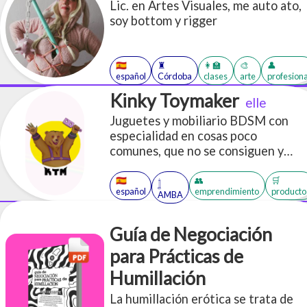
Lic. en Artes Visuales, me auto ato,
soy bottom y rigger
🇪🇸
♜
👩‍🏫
🎨
👤
español
Córdoba
clases
arte
profesiona
Kinky Toymaker
elle
Juguetes y mobiliario BDSM con
especialidad en cosas poco
comunes, que no se consiguen y
orientadas a optimizar espacio
🇪🇸
👥
🛒
𓉶
español
emprendimiento
producto
AMBA
Guía de Negociación
para Prácticas de
Humillación
La humillación erótica se trata de