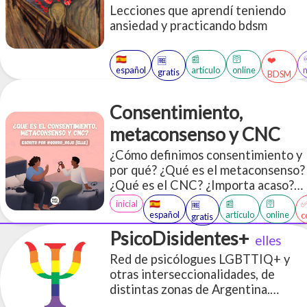
Lecciones que aprendí teniendo
ansiedad y practicando bdsm
🇪🇸
📰
🛜
❤️
🆓
español
artículo
online
gratis
BDSM
Consentimiento,
metaconsenso y CNC
¿Cómo definimos consentimiento y
por qué? ¿Qué es el metaconsenso?
¿Qué es el CNC? ¿Importa acaso?
¿Es todo lo mismo? ¿Es el
inicial
🇪🇸
📰
🛜
🆓
consentimiento una obsesión con
español
artículo
online
c
gratis
hacer un montón de preguntas todo
PsicoDisidentes+
elles
el tiempo? ¿Cómo está el tiempo
Red de psicólogues LGBTTIQ+ y
hoy? ¿Qué hora es?
otras interseccionalidades, de
distintas zonas de Argentina.
Brindamos acompañamientos en