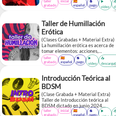
taller
inicial
🇪🇸
💲
tener en cuenta? ¿Qué
▶️

grabado
español
pago
video
d
terminología tengo que saber?
¿cómo encuentro qué tipo de Dom*
soy? ¿Qué prácticas existen?
Taller de Humillación
¿Cómo tengo una dinámica? ¿Qué
tipo de sumis* hay?
Erótica
(Clases Grabadas + Material Extra)
La humillación erótica es acerca de
tomar elementos: acciones,
objetos, palabras que en el "mundo
taller
🇪🇸
💲
▶️
📥
exterior" subjetivo de cada persona
grabado
español
pago
video
descargab
nos parecerían "humillantes" y re
contextualizarlas en un espacio
Introducción Teórica al
erótico a través de un lente de
apreciación, cuidado, aceptación y
BDSM
disfrute <3
(Clase Grabada + Material Extra)
Taller de Introducción teórica al
BDSM dictado en junio 2024
taller
inicial
🇪🇸
💲
(duración total: 3 horas 12
▶️

grabado
español
pago