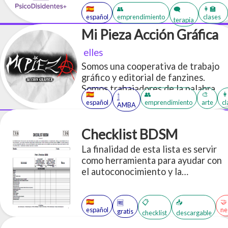
salud mental anticapacitistas,
🇪🇸
👥
👩‍🏫
🗨️
español
emprendimiento
clases
antipunitivistas y disidentes. Con
terapia
profesionales kinkys y con
Mi Pieza Acción Gráfica
perspectiva fetichista y prosex.
elles
Somos una cooperativa de trabajo
gráfico y editorial de fanzines.
Somos trabajadores de la palabra
🇪🇸
👥
🎨
👩
𓉶
que publicamos los textos que
español
emprendimiento
arte
cl
AMBA
queremos ver circular.
Checklist BDSM
La finalidad de esta lista es servir
como herramienta para ayudar con
el autoconocimiento y la
comunicación. Puede ser
especialmente útil a la hora de
🇪🇸
🤝
📋
📥
🆓
negociar, y con nuevas relaciones.
español
ne
gratis
checklist
descargable