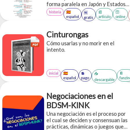
forma paralela en Japón y Estados
Unidos a principios del siglo XX.
historia
🇪🇸
📰
🛜
🆓
español
artículo
online
gratis
Cinturongas
Cómo usarlas y no morir en el
intento.
inicial
🇪🇸
💲
📔
📥
español
pago
fanzin
descargable
Negociaciones en el
BDSM-KINK
Una negociación es el proceso por
el cual se deciden y consensuan las
prácticas, dinámicas o juegos que