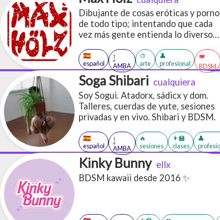
Dibujante de cosas eróticas y porno
de todo tipo; intentando que cada
vez más gente entienda lo diverso
que puede ser el deseo.
🇪🇸
🎨
👤
❤️
𓉶
español
arte
profesional
AMBA
BDSM
Soga Shibari
cualquiera
Soy Sogui. Atadorx, sádicx y dom.
Talleres, cuerdas de yute, sesiones
privadas y en vivo. Shibari y BDSM.
🇪🇸
🔥
👩‍🏫
👤
𓉶
español
sesiones
clases
profesi
AMBA
Kinky Bunny
ellx
BDSM kawaii desde 2016 ✨