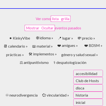
Ver como
lista
grilla
Mostrar
Ocultar
eventos pasados
🌐 idioma »
⚫︎ KinkyVibe
📍 lugar »
💸 precio »
❤️ amigues »
❤️ BDSM »
📆 calendario »
📖 material »
🛠️ implementos »
prácticas »
género y salud sexual »
⚖️ antipunitivismo
⚕️ despatologización
accesibilidad
Club de Hosts
disca
♾️ neurodivergencia
💞 vincularidad »
historia
inicial