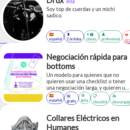
Drux
ella
Soy top de cuerdas y un michi
sadico.
🇪🇸
♜
👩‍🏫
👤
❤️
español
Córdoba
clases
profesional
BD
Negociación rápida para
bottoms
Un modelo para quienes que no
quieren usar una checklist o tener
una negociación larga, y quieren un
modelo pre-hecho para establecer
🇪🇸
🧭
📋
📥
🆓
gustos, necesidades, intenciones,
español
guía
gratis
checklist
descargab
preferencias, límites, entre otros.
Collares Eléctricos en
Humanes