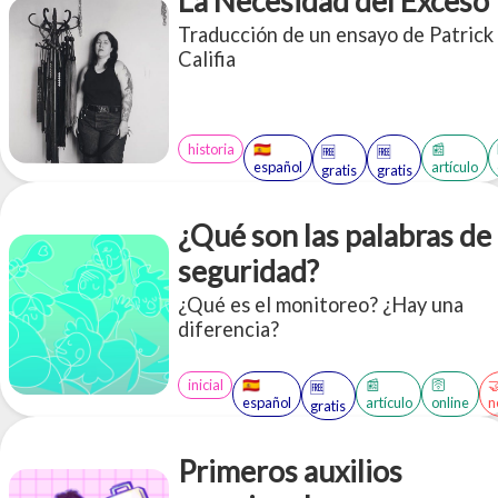
La Necesidad del Exceso
Traducción de un ensayo de Patrick
Califia
historia
🇪🇸
📰
🆓
🆓
español
artículo
gratis
gratis
¿Qué son las palabras de
seguridad?
¿Qué es el monitoreo? ¿Hay una
diferencia?
inicial
🇪🇸
📰
🛜

🆓
español
artículo
online
n
gratis
Primeros auxilios