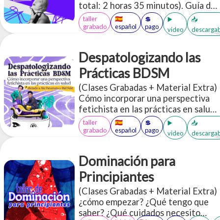
total: 2 horas 35 minutos). Guía de
seguridad para bondage inicial
taller
🇪🇸
💲
▶️
📥
Acceso a más de 30 PDFs en inglés
grabado
español
pago
video
descargab
y español sobre BDSM
Despatologizando las
Prácticas BDSM
(Clases Grabadas + Material Extra)
Cómo incorporar una perspectiva
fetichista en las prácticas en salud.
Es un espacio donde vamos a
taller
🇪🇸
💲
▶️
📥
socializar muchas herramientas que
grabado
español
pago
video
descargab
te permitan incorporar o
profundizar una perspectiva de
Dominación para
diversidad erótica, más
específicamente desde los aportes
Principiantes
de los colectivos kinky/BDSM, en
(Clases Grabadas + Material Extra)
las prácticas relacionadas con la
¿cómo empezar? ¿Qué tengo que
salud
saber? ¿Qué cuidados necesito