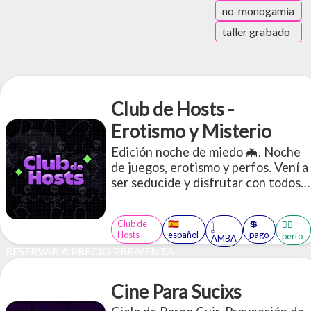
no-monogamia
taller grabado
Club de Hosts -
Erotismo y Misterio
Edición noche de miedo 🦇. Noche
de juegos, erotismo y perfos. Vení a
ser seducide y disfrutar con todos
tus sentidos de los juegos. (CUPOS
LIMITADOS)
Club de
🇪🇸
💲
🤹‍♂️
𓉶
Hosts
español
pago
perfo
AMBA
RESERVAR A PRECIO PRE-VENTA
Cine Para Sucixs