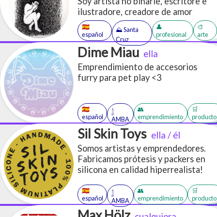
Soy artista no binarie, escritore e
ilustradore, creadore de amor
🇪🇸
👤
🎨
⛰️ Santa
español
profesional
arte
Cruz
Dime Miau
ella
Emprendimiento de accesorios
furry para pet play <3
🇪🇸
👥
🛒
𓉶
español
emprendimiento
producto
AMBA
Sil Skin Toys
ella / él
Somos artistas y emprendedores.
Fabricamos prótesis y packers en
silicona en calidad hiperrealista!
🇪🇸
👥
🛒
𓉶
español
emprendimiento
producto
AMBA
Max Hölz
cualquiera