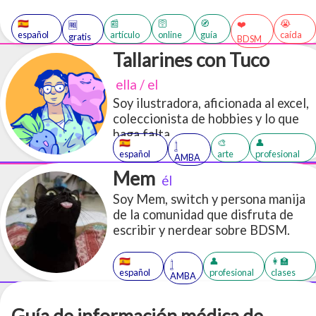
maquinando por semanas. Por esto quería dejar un
🇪🇸
📰
🛜
🧭
😭
❤️
🆓
breve texto con ideas, cosas para pensar y tips de
español
artículo
online
guía
caída
gratis
BDSM
cómo afrontarlo.
Tallarines con Tuco
ella / el
Soy ilustradora, aficionada al excel,
coleccionista de hobbies y lo que
haga falta
🇪🇸
🎨
👤
𓉶
español
arte
profesional
AMBA
Mem
él
Soy Mem, switch y persona manija
de la comunidad que disfruta de
escribir y nerdear sobre BDSM.
🇪🇸
👤
👩‍🏫
𓉶
español
profesional
clases
AMBA
Guía de información médica de