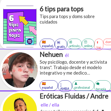
6 tips para tops
Tips para tops y doms sobre
cuidados
🇪🇸
📰
🛜
dom
⬆️
🆓
español
artículo
online
gratis
top
Nehuen
él
Soy psicólogo, docente y activista
trans*. Trabajo desde el modelo
integrativo y me dedico
mayormente a trabajar con
personas del colectivo
🇪🇸
👤
🗨️
𓉶
español
profesional
LGBTTTIQA+.
AMBA
terapia
Eróticas Fluidas / Andre
elle / ella