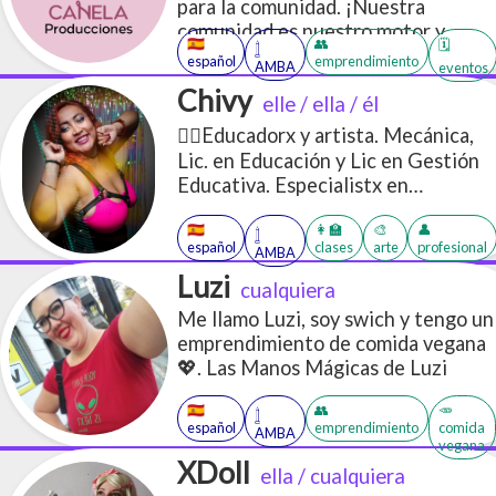
para la comunidad. ¡Nuestra
comunidad es nuestro motor y
🇪🇸
👥
🗓️
𓉶
resolver es nuestro superpoder!
español
emprendimiento
AMBA
eventos
Hacemos que las cosas sucedan 💪.
Chivy
elle / ella / él
Aseroría y gestión de proyectos
culturales y educativos. Gestión de
🏳️‍🌈Educadorx y artista. Mecánica,
comunidades y redes sociales +
Lic. en Educación y Lic en Gestión
Agenda Cultural LGBTIQ+
Educativa. Especialistx en
Educación Sexual Integral y en
🇪🇸
👩‍🏫
🎨
👤
Educación Técnico Profesional.
𓉶
español
clases
arte
profesional
AMBA
Practico Shibari, bailo tango y salsa
Luzi
queer, performeo, educo, estudio y
cualquiera
produzco eventos con Perspectiva
Me llamo Luzi, soy swich y tengo un
de Género.
emprendimiento de comida vegana
💖. Las Manos Mágicas de Luzi
🇪🇸
👥
🥕
𓉶
español
emprendimiento
comida
AMBA
vegana
XDoll
ella / cualquiera