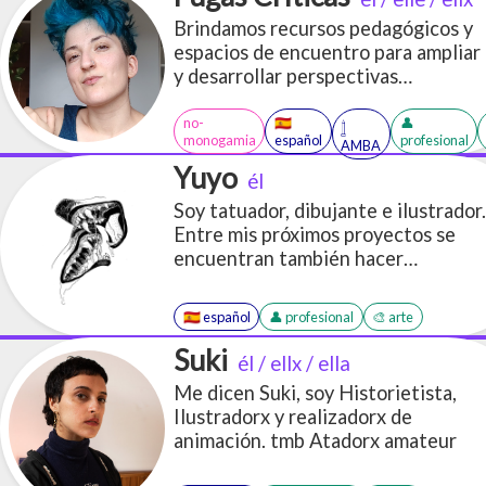
Brindamos recursos pedagógicos y
espacios de encuentro para ampliar
y desarrollar perspectivas
disidentes sobre el género, la
sexualidad y modos de vincularnos
no-
🇪🇸
👤
𓉶
monogamia
español
profesional
afectivamente
AMBA
Yuyo
él
Soy tatuador, dibujante e ilustrador.
Entre mis próximos proyectos se
encuentran también hacer
historietas y serigrafía. Mi último
proyecto fue participar en el arte
🇪🇸 español
👤 profesional
🎨 arte
2d de un videojuego y me estoy
interiorizando en el oficio del
Suki
él / ellx / ella
concept art. Lo que más me gusta
Me dicen Suki, soy Historietista,
dibujar son monstruos, furrxs y
Ilustradorx y realizadorx de
cosas gor3 y erótikas. Pero puedo
animación. tmb Atadorx amateur
hacer de todito. Hago trabajos por
encargo.