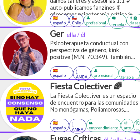
damos talleres y asesorías 1:1 💕
auto-publicamos fanzines 🔖
ofrecemos psicoterapia crítica 💫
🇪🇸
🇨🇱
👤
👩‍🏫
🗨️
en base a las sexualidades, géneros
español
Chile
profesional
clase
terapia
y afectos 🏳️‍🌈⚧️🏳️‍⚧️
Ger
ella / él
Psicoterapueta conductual con
perspectiva de género, kink
positive (M.N. 70.349). También
switch y fetichista.
🇪🇸
👤
🗨️
𓉶
español
profesional
AMBA
terapia
Fiesta Colectiver 🌈
La Fiesta Colectiver es un espacio
de encuentro para las comunidades
No monógamas, Poliamorosas,
Kinkys, LGBTIQ+.
🇪🇸
👥
🎨
🗓️
𓉶
español
emprendimiento
arte
AMBA
e
Fugas Críticas
él / elle / ellx