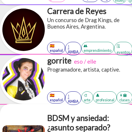
video
d
minutos). Diapositivas de la
presentación sobre qué es una
Carrera de Reyes
negociación y cómo es el armado de
Un concurso de Drag Kings, de
una escena. Acceso a más de 30
Buenos Aires, Argentina.
PDFs en inglés y español sobre
BDSM
🇪🇸
👥
🗓️
𓉶
español
emprendimiento
AMBA
eventos
gorrite
eso / elle
Programadore, artista, captive.
🇪🇸
🎨
👤
👩‍🏫
𓉶
español
arte
profesional
clases
AMBA
BDSM y ansiedad:
¿asunto separado?