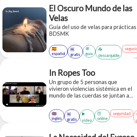
El Oscuro Mundo de las
Velas
Guía del uso de velas para prácticas
BDSMK
🇪🇸
🧭
seguri
📥
🆓
español
guía
gratis
descargable
In Ropes Too
Un grupo de 5 personas que
vivieron violencias sistémica en el
mundo de las cuerdas se juntan a
contar sus historias. La propuesta
es antipunitivista, no utiliza
🇬🇧
🛜
seguridad
▶️
🆓
nombres y propone pensar las
inglés
online
gratis
video
interseccionalidades y formas de
cuidado que harían falta en la
comunidad