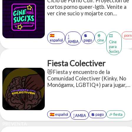
Ciclo de Porno Cuir. Proyección de
cortos porno queer-lgtb. Venite a
ver cine sucio y mojarte con
nosotres.
🇪🇸
💲
🍿
porn
🎞️
𓉶
español
pago
cine
AMBA
Cine
para
Sucixs
Fiesta Colectiver
😻Fiesta y encuentro de la
Comunidad Colectiver (Kinky, No
Monógamx, LGBTIQ+) para jugar,
perrear y JUGAR😈
🇪🇸 español
💲 pago
🎉 fiesta
𓉶 AMBA
PREVENTA