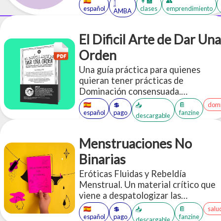
🇪🇸
👩‍🏫
👥
𓉶
español
clases
emprendimiento
AMBA
El Dificil Arte de Dar Una
Orden
Una guía práctica para quienes
quieran tener prácticas de
Dominación consensuada.
Compilamos múltiples ideas y
🇪🇸
💲
📔
domi
📥
aplicaciones de ejemplo a la hora de
español
pago
fanzine
descargable
"dar órdenes".
Menstruaciones No
Binarias
Eróticas Fluidas y Rebeldía
Menstrual. Un material crítico que
viene a despatologizar las
experiencias menstruantes,
🇪🇸
💲
📔
salu
📥
destinado a quien quiera saber más
español
pago
fanzine
descargable