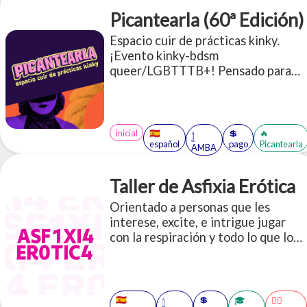
Picantearla (60ª Edición)
Espacio cuir de prácticas kinky.
¡Evento kinky-bdsm
queer/LGBTTTB+! Pensado para
todes quienes quieran sesionar,
charlar y conocer gente en un
espacio tranqui y juguetón
inicial
🇪🇸
💲
🔥
𓉶
español
pago
Picantearla
AMBA
Taller de Asfixia Erótica
Orientado a personas que les
interese, excite, e intrigue jugar
con la respiración y todo lo que lo
atraviesa: ahorcamiento, control de
la respiración, asfixia, sofocación, ¡y
mucho más!
🇪🇸
💲
🎓
😶‍🌫️
𓉶