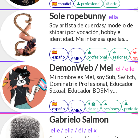
🇪🇸 español
👤 profesional
🎨 arte
Sole ropebunny
ella
Soy artista de cuerdas/ modelo de
shibari por vocación, hobby e
identidad. Me interesa que las
personas sin recursos económicos
puedan tener acceso a la
🇪🇸
👤
🔥
❤️
𓉶
español
profesional
sesiones
información!
AMBA
B
DemonWeb / Mel
él / elle
Mi nombre es Mel, soy Sub, Switch,
Dominatrix Profesional, Educador
Sexual, Educador BDSM y
performer.
🇪🇸
👩‍🏫
🔥
👤
𓉶
español
clases
sesiones
profesi
AMBA
Gabrielo Salmon
elle / ella / él / ellx