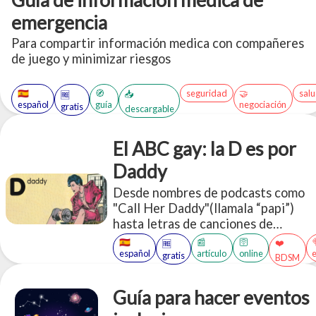
emergencia
Para compartir información medica con compañeres
de juego y minimizar riesgos
🇪🇸
🧭
seguridad
🤝
sal
📥
🆓
español
guía
negociación
gratis
descargable
El ABC gay: la D es por
Daddy
Desde nombres de podcasts como
"Call Her Daddy"(llamala “papi”)
hasta letras de canciones de
Beyoncé, Nicki Minaj y Lana Del
🇪🇸
📰
🛜
❤️
🆓
Rey, el uso sexual de la palabra
español
artículo
online
gratis
BDSM
"papi/daddy" se está apoderando de
los principales medios de
Guía para hacer eventos
comunicación, pero llamar "Daddy"