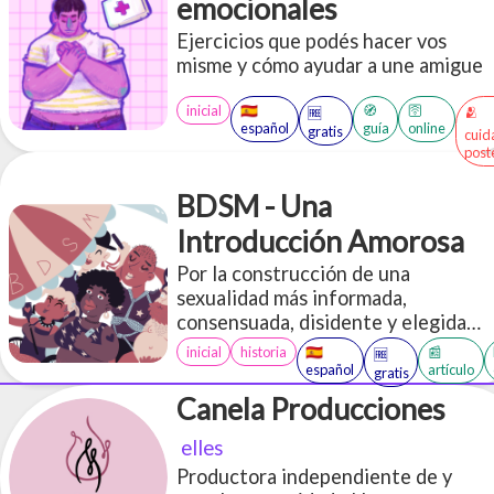
emocionales
Ejercicios que podés hacer vos
misme y cómo ayudar a une amigue
inicial
🇪🇸
🧭
🛜
🫂
🆓
español
guía
online
gratis
cuid
post
BDSM - Una
Introducción Amorosa
Por la construcción de una
sexualidad más informada,
consensuada, disidente y elegida
libremente
inicial
historia
🇪🇸
📰
🆓
español
artículo
gratis
Canela Producciones
elles
Productora independiente de y