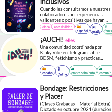
a alguien que definitivamente no es
inclusivos
tu padre no es exactamente nuevo.
Cuando les consultamos a nuestres
La gente ha utilizado "papi/daddy"
colaboradores por experiencias
en escenarios sexys durante siglos,
validantes o positivas que hayan
y la comunidad queer desempeñó
tenido en eventos, lo que
disca
accesibilidad
🇪🇸
📔
un papel especial en la
🆓
escuchamos fue: “En el mejor de los
español
fanzi
gratis
configuración de cómo se utiliza
casos, fue mediocre.” Queremos
¡AUCH!
hoy en día.
elles
creer que esto no es por una falta
Una comunidad coordinada por
de entendimiento y
Kinky Vibe en Telegram sobre
responsabilidad, si no por una falta
BDSM, fetichismo y prácticas
de recursos y guia. Ojalá este
disidentes. Reglas, información, y
fanzine ayude.
códigos de convivencia que
🇪🇸
👥
👥
🖥️
español
emprendimiento
comunid
manejamos.
Online
Bondage: Restricciones
y Placer
(Clases Grabadas + Material Extra)
Dictado en octubre 2024 (duración